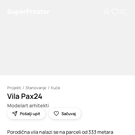
Projekti
Stanovanje
Kuće
Vila Pax24
Loading
Modelart arhitekti
Pošalji upit
Sačuvaj
Porodična vila nalazi se na parceli od 333 metara