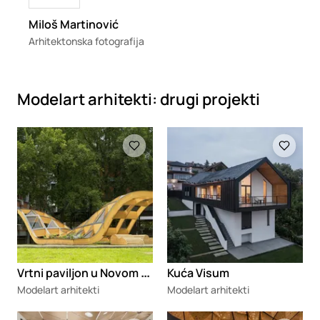
Miloš Martinović
Arhitektonska fotografija
Modelart arhitekti: drugi projekti
Loading
Loading
V
rtni paviljon u Novom Sadu
Kuća Visum
Modelart arhitekti
Modelart arhitekti
Loading
Loading