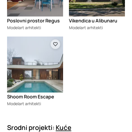
Poslovni prostor Regus
Vikendica u Alibunaru
Modelart arhitekti
Modelart arhitekti
Loading
Shoom Room Escape
Modelart arhitekti
Srodni projekti:
Kuće