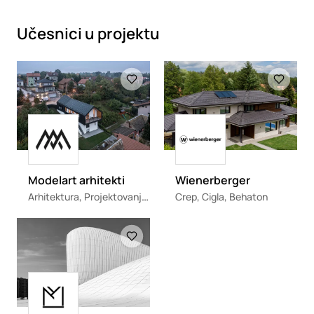
Učesnici u projektu
Loading
Loading
Loading
Loading
Modelart arhitekti
Wienerberger
Arhitektura, Projektovanje enterijera
Crep, Cigla, Behaton
Loading
Loading