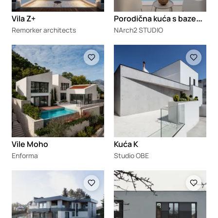
P
orodična kuća s bazenom u Kragujevcu
Vila Z+
Remorker architects
NArch2 STUDIO
Loading
Loading
Vile Moho
Kuća K
Enforma
Studio OBE
Loading
Loading