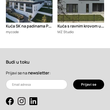
K
uća SK na padinama Popovice
K
uća s ravnim krovom u Železniku
mycode
MZ Studio
Budi u toku
newsletter
:
Prijavi se na
Prijavi se