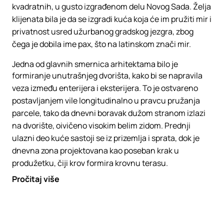
kvadratnih, u gusto izgrađenom delu Novog Sada. Želja
klijenata bila je da se izgradi kuća koja će im pružiti mir i
privatnost usred užurbanog gradskog jezgra, zbog
čega je dobila ime pax, što na latinskom znači mir.
Jedna od glavnih smernica arhitektama bilo je
formiranje unutrašnjeg dvorišta, kako bi se napravila
veza između enterijera i eksterijera. To je ostvareno
postavljanjem vile longitudinalno u pravcu pružanja
parcele, tako da dnevni boravak dužom stranom izlazi
na dvorište, oivičeno visokim belim zidom. Prednji
ulazni deo kuće sastoji se iz prizemlja i sprata, dok je
dnevna zona projektovana kao poseban krak u
produžetku, čiji krov formira krovnu terasu.
Pročitaj više