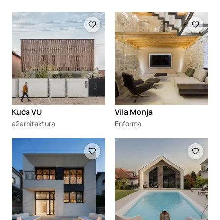
Loading
Loading
Kuća VU
Vila Monja
a2arhitektura
Enforma
Loading
Loading