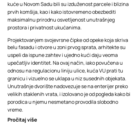
kuće u Novom Sadu bili su izduženost parcele i blizina
prvih komšija, kao i kako istovremeno obezbediti
maksimalnu prirodnu osvetljenost unutrašnjeg
prostora i privatnost ukućanima.
Projektovanjem svojevrsne čipke od opeke koja skriva
belu fasadu i otvore u zoni prvog sprata, arhitekte su
uspeli da ispune zahtev i ujedno kući daju veoma
upečatljiv identitet. Na ovaj način, iako povučena u
odnosu na regulacionu liniju ulice, kuća VU prati tu
granicu i vizuelno se uklapa u niz susednih objekata.
Unutrašnje dvorište nadovezuje se na enterijer preko
velikih staklenih vrata, i izolovano je od pogleda kako bi
porodica u njemu nesmetano provodila slobodno
vreme.
Pročitaj više