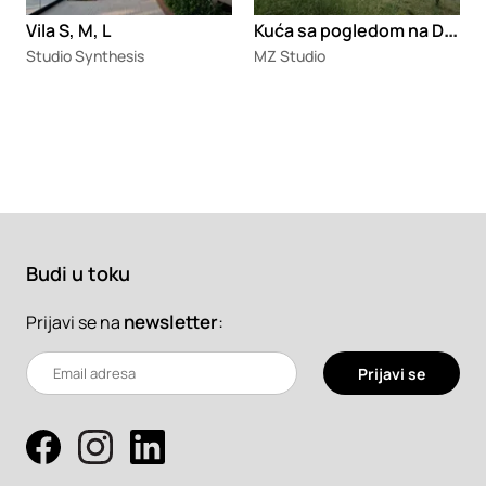
K
uća sa pogledom na Dunav
Vila S, M, L
Studio Synthesis
MZ Studio
Budi u toku
newsletter
:
Prijavi se na
Prijavi se