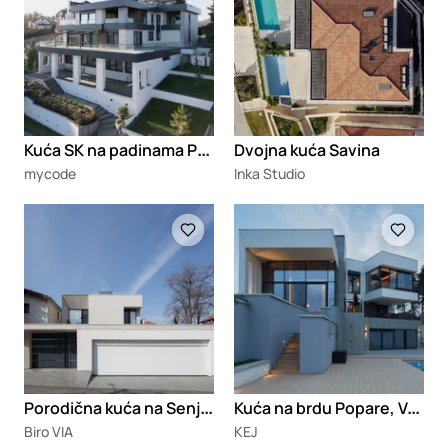
K
uća SK na padinama Popovice
Dvojna kuća Savina
mycode
Inka Studio
Loading
Loading
P
orodična kuća na Senjaku
K
uća na brdu Popare, Valjevo
Biro VIA
KEJ