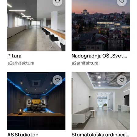
N
adogradnja OŠ „Svetozar Marković“
Pitura
a2arhitektura
a2arhitektura
Loading
Loading
S
tomatološka ordinacija Dentonio
AS Studioton