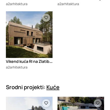
a2arhitektura
a2arhitektura
Loading
V
ikend kuća RI na Zlatiboru
a2arhitektura
Srodni projekti:
Kuće
Loading
Loading