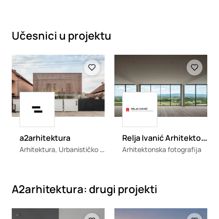
Učesnici u projektu
Loading
Loading
Loading
Loading
R
elja Ivanić Arhitektonska Fotografija
a2arhitektura
Arhitektura, Urbanističko projektovanje, Industrijski dizajn
Arhitektonska fotografija
A2arhitektura: drugi projekti
Loading
Loading