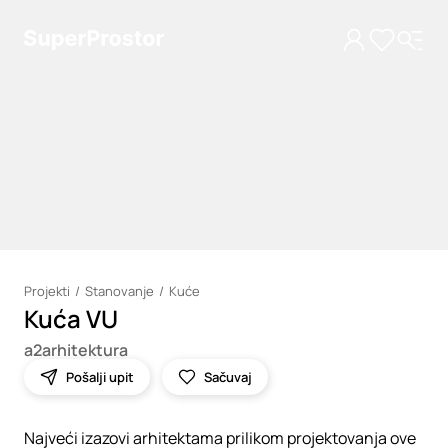
Projekti
Stanovanje
Kuće
Kuća VU
Loading
a2arhitektura
Pošalji upit
Sačuvaj
Najveći izazovi arhitektama prilikom projektovanja ove