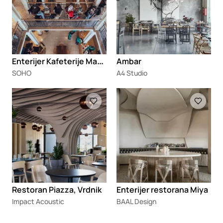
E
nterijer Kafeterije Magazin 1907
Ambar
SOHO
A4 Studio
Loading
Loading
Restoran Piazza, Vrdnik
Enterijer restorana Miya
Impact Acoustic
BAAL Design