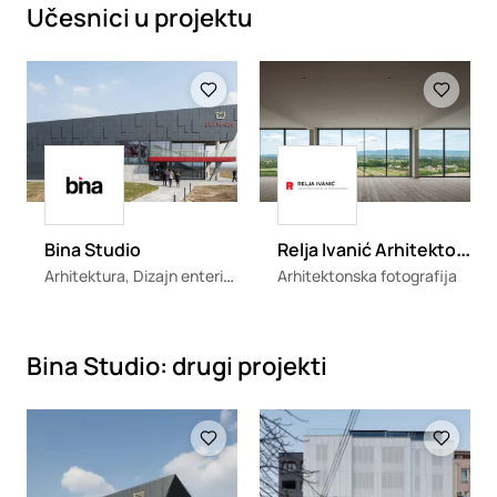
Učesnici u projektu
Loading
Loading
Loading
Loading
R
elja Ivanić Arhitektonska Fotografija
Bina Studio
Arhitektura, Dizajn enterijera
Arhitektonska fotografija
Bina Studio: drugi projekti
Loading
Loading