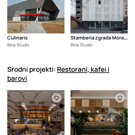
S
tambena zgrada Morava IV
Culinaris
Bina Studio
Bina Studio
Srodni projekti:
Restorani, kafei i
barovi
Loading
Loading