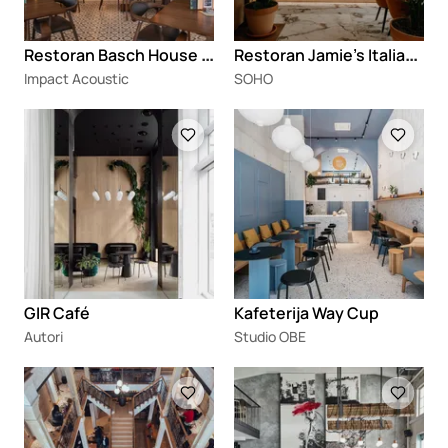
R
estoran Basch House u Subotici
R
estoran Jamie's Italian Tivat
Impact Acoustic
SOHO
Loading
Loading
GIR Café
Kafeterija Way Cup
Autori
Studio OBE
Loading
Loading