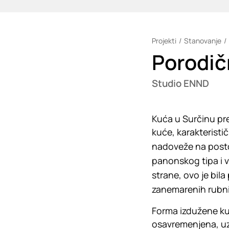
Projekti
Stanovanje
Loading
Porodič
Studio ENND
Kuća u Surčinu pr
kuće, karakteristič
nadoveže na posto
panonskog tipa i v
strane, ovo je bila
zanemarenih rubni
Forma izdužene kuć
osavremenjena, uz