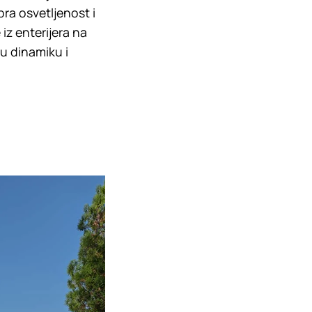
ra osvetljenost i
 iz enterijera na
nu dinamiku i