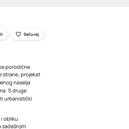
it
Sačuvaj
ske porodične
ne strane, projekat
renog naselja
ima. S druge
ti urbanistički
i obliku
a sadašnjim