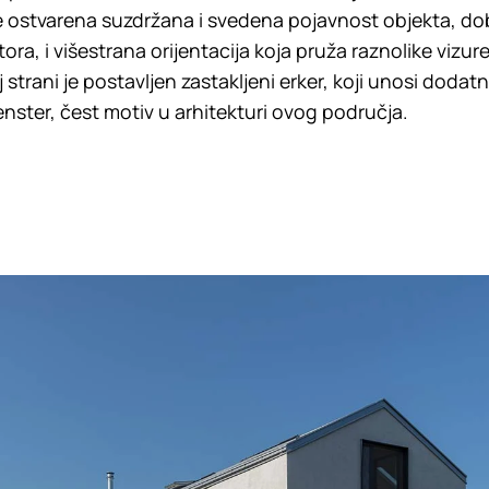
 ostvarena suzdržana i svedena pojavnost objekta, dob
ra, i višestrana orijentacija koja pruža raznolike vizure
strani je postavljen zastakljeni erker, koji unosi dodat
nster, čest motiv u arhitekturi ovog područja.