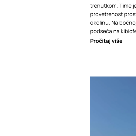
trenutkom. Time je
provetrenost prosto
okolinu. Na bočnoj 
podseća na kibicfe
Pročitaj više
Loading
Loading