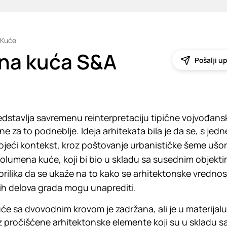
Kuće
na kuća S&A
Pošalji up
edstavlja savremenu reinterpretaciju tipične vojvođan
ne za to podneblje. Ideja arhitekata bila je da se, s jed
jeći kontekst, kroz poštovanje urbanističke šeme ušo
olumena kuće, koji bi bio u skladu sa susednim objekt
 prilika da se ukaže na to kako se arhitektonske vrednos
h delova grada mogu unaprediti.
e sa dvovodnim krovom je zadržana, ali je u materijalu 
 pročišćene arhitektonske elemente koji su u skladu s