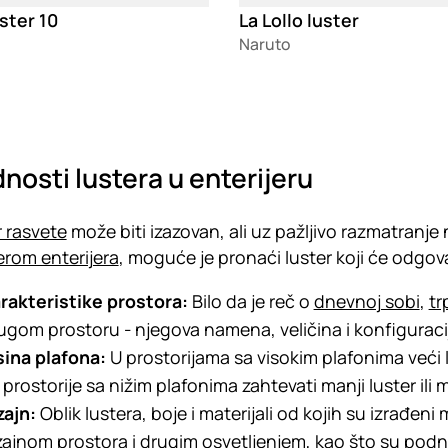
ster 10
La Lollo luster
Naruto
nosti lustera u enterijeru
 rasvete
može biti izazovan, ali uz pažljivo razmatranje 
erom enterijera
, moguće je pronaći luster koji će odgov
rakteristike prostora:
Bilo da je reč o
dnevnoj sobi
,
tr
ugom prostoru - njegova namena, veličina i konfiguracij
sina plafona:
U prostorijama sa visokim plafonima veći l
 prostorije sa nižim plafonima zahtevati manji luster ili m
zajn:
Oblik lustera, boje i materijali od kojih su izrađeni 
zajnom prostora i drugim osvetljenjem, kao što su
podn