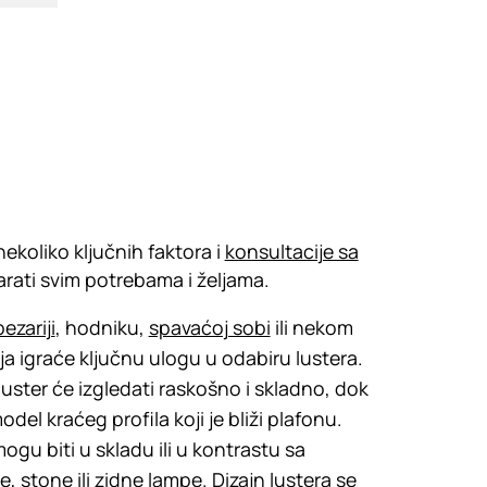
nekoliko ključnih faktora i
konsultacije sa
arati svim potrebama i željama.
pezariji
, hodniku,
spavaćoj sobi
ili nekom
a igraće ključnu ulogu u odabiru lusterа.
uster će izgledati raskošno i skladno, dok
odel kraćeg profila koji je bliži plafonu.
mogu biti u skladu ili u kontrastu sa
e
,
stone
ili
zidne lampe
. Dizajn lustera se