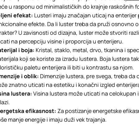
eće u rasponu od minimalističkih do krajnje raskošnih f
ljeni efekat:
Lusteri imaju značajan uticaj na enterijer p
nkcionalne efekte. Da li luster treba da pruži osnovno os
rakter? U zavisnosti od dizajna, luster može stvoriti razli
icati na percepciju visine i proporcija u enterijeru.
terijal i boja:
Kristal, staklo, metal, drvo, tkanina i spec
terijala koji se koriste za izradu lustera. Boja lusterа 
lorističku paletu enterijera ili biti u kontrastu sa njom.
menzije i oblik:
Dimenzije lustera, pre svega, treba da o
že znatno uticati na estetiku i konačni izgled enterijer
sina lustera:
Visina lusterа može uticati na celokupan 
lazi.
ergetska efikasnost:
Za postizanje energetske efikasnos
oše manje energije i imaju duži vek trajanja.