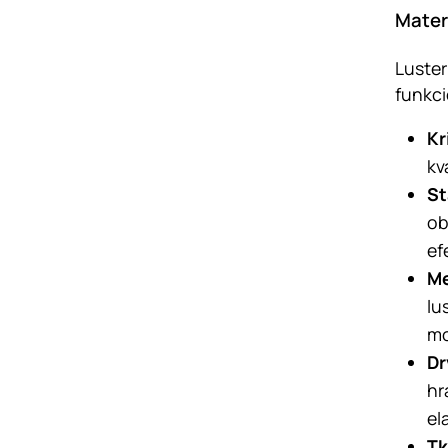
Materi
Luster
funkci
Kr
kv
St
ob
ef
Me
lu
mo
Dr
hr
el
Tk