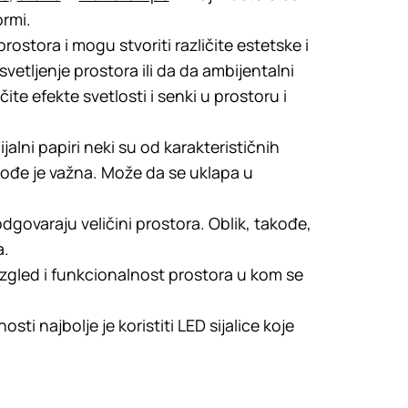
ormi.
rostora i mogu stvoriti različite estetske i
vetljenje prostora ili da da ambijentalni
čite efekte svetlosti i senki u prostoru i
ijalni papiri neki su od karakterističnih
takođe je važna. Može da se uklapa u
dgovaraju veličini prostora. Oblik, takođe,
a.
izgled i funkcionalnost prostora u kom se
ti najbolje je koristiti LED sijalice koje