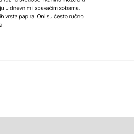
ljaju u dnevnim i spavaćim sobama.
nih vrsta papira. Oni su često ručno
a.