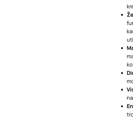
kr
Že
fu
ka
ut
Ma
ma
ko
Di
mo
Vi
na
En
tr