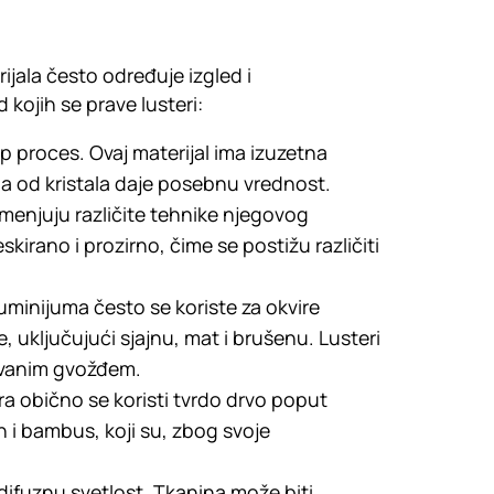
rijala često određuje izgled i
 kojih se prave lusteri:
p proces. Ovaj materijal ima izuzetna
ima od kristala daje posebnu vrednost.
rimenjuju različite tehnike njegovog
kirano i prozirno, čime se postižu različiti
aluminijuma često se koriste za okvire
e, uključujući sjajnu, mat i brušenu. Lusteri
kovanim gvožđem.
era obično se koristi tvrdo drvo poput
n i bambus, koji su, zbog svoje
difuznu svetlost. Tkanina može biti