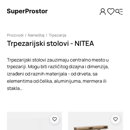
Proizvodi
Nameštaj
Trpezarija
Trpezarijski stolovi - NITEA
Trpezarijski stolovi zauzimaju centralno mesto u
trpezariji. Mogu biti različitog dizajna i dimenzija,
izrađeni od raznih materijala - od drveta, sa
elementima od čelika, aluminijuma, mermera ili
stakla…
Loading
Loading