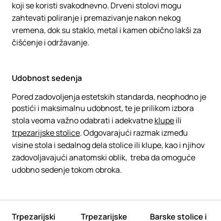
koji se koristi svakodnevno. Drveni stolovi mogu
zahtevati poliranje i premazivanje nakon nekog
vremena, dok su staklo, metal i kamen obično lakši za
čišćenje i održavanje.
Udobnost sedenja
Pored zadovoljenja estetskih standarda, neophodno je
postići i maksimalnu udobnost, te je prilikom izbora
stola veoma važno odabrati i adekvatne
klupe
ili
trpezarijske stolice
. Odgovarajući razmak između
visine stola i sedalnog dela stolice ili klupe, kao i njihov
zadovoljavajući anatomski oblik, treba da omoguće
udobno sedenje tokom obroka.
Trpezarijski
Trpezarijske
Barske stolice i