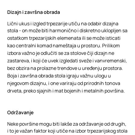
Dizajn i završna obrada
Lični ukus i izgled trpezarije utiču na odabir dizajna
stola - on može biti harmonično i diskretno uklopljen sa
ostatkom trpezarijskih elemenata ili se može isticati
kao centralni komad nameštaja u prostoru. Prilikom
izbora važno je odlučiti se za stolove čiji dizajn ne
zastareva, i koji će uvek izgledati sveže i vanvremenski,
bez obzira na prolazne trendove u uređenju prostora.
Boja i završna obrada stola igraju važnu ulogu u
njegovom dizajnu, i one variraju od prirodnih tonova
drveta, preko sjajnih i mat bojenih i metalnih površina.
Održavanje
Neke površine mogu biti lakše za održavanje od drugih,
i to je važan faktor koji utiče na izbor trpezarijskog stola