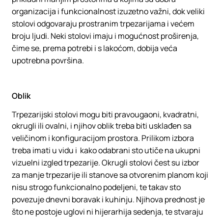
organizacija i funkcionalnost izuzetno važni, dok veliki
stolovi odgovaraju prostranim trpezarijama i većem
broju ljudi. Neki stolovi imaju i mogućnost proširenja,
čime se, prema potrebi i s lakoćom, dobija veća
upotrebna površina.
Oblik
Trpezarijski stolovi mogu biti pravougaoni, kvadratni,
okrugli ili ovalni, i njihov oblik treba biti usklađen sa
veličinom i konfiguracijom prostora. Prilikom izbora
treba imati u vidu i kako odabrani sto utiče na ukupni
vizuelni izgled trpezarije. Okrugli stolovi čest su izbor
za manje trpezarije ili stanove sa otvorenim planom koji
nisu strogo funkcionalno podeljeni, te takav sto
povezuje dnevni boravak i kuhinju. Njihova prednost je
što ne postoje uglovi ni hijerarhija sedenja, te stvaraju