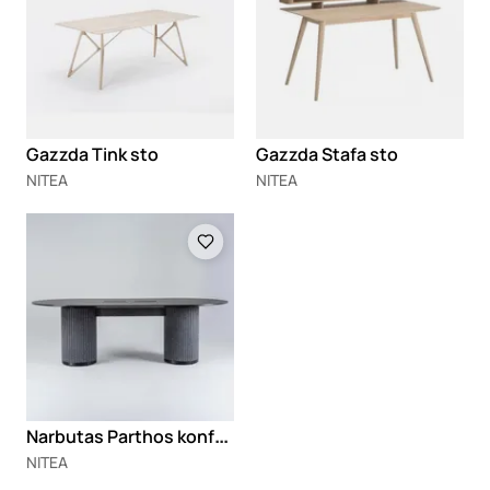
Gazzda Tink sto
Gazzda Stafa sto
NITEA
NITEA
Loading
N
arbutas Parthos konferencijski stolovi
NITEA