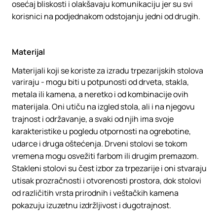
osećaj bliskosti i olakšavaju komunikaciju jer su svi
korisnici na podjednakom odstojanju jedni od drugih.
Materijal
Materijali koji se koriste za izradu trpezarijskih stolova
variraju - mogu biti u potpunosti od drveta, stakla,
metala ili kamena, a neretko i od kombinacije ovih
materijala. Oni utiču na izgled stola, ali i na njegovu
trajnost i održavanje, a svaki od njih ima svoje
karakteristike u pogledu otpornosti na ogrebotine,
udarce i druga oštećenja. Drveni stolovi se tokom
vremena mogu osvežiti farbom ili drugim premazom.
Stakleni stolovi su čest izbor za trpezarije i oni stvaraju
utisak prozračnosti i otvorenosti prostora, dok stolovi
od različitih vrsta prirodnih i veštačkih kamena
pokazuju izuzetnu izdržljivost i dugotrajnost.