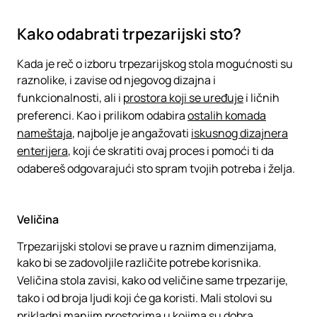
Kako odabrati trpezarijski sto?
Kada je reč o izboru trpezarijskog stola mogućnosti su
raznolike, i zavise od njegovog dizajna i
funkcionalnosti, ali i
prostora koji se uređuje
i ličnih
preferenci. Kao i prilikom odabira
ostalih komada
nameštaja
, najbolje je angažovati
iskusnog dizajnera
enterijera
, koji će skratiti ovaj proces i pomoći ti da
odabereš odgovarajući sto spram tvojih potreba i želja.
Veličina
Trpezarijski stolovi se prave u raznim dimenzijama,
kako bi se zadovoljile različite potrebe korisnika.
Veličina stola zavisi, kako od veličine same trpezarije,
tako i od broja ljudi koji će ga koristi. Mali stolovi su
prikladni manjim prostorima u kojima su dobra