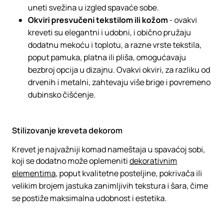
uneti svežina u izgled spavaće sobe.
Okviri presvučeni tekstilom ili kožom
- ovakvi
kreveti su elegantni i udobni, i obično pružaju
dodatnu mekoću i toplotu, a razne vrste tekstila,
poput pamuka, platna ili pliša, omogućavaju
bezbroj opcija u dizajnu. Ovakvi okviri, za razliku od
drvenih i metalni, zahtevaju više brige i povremeno
dubinsko čišćenje.
Stilizovanje kreveta dekorom
Krevet je najvažniji komad nameštaja u spavaćoj sobi,
koji se dodatno može oplemeniti
dekorativnim
elementima
, poput kvalitetne posteljine, pokrivača ili
velikim brojem jastuka zanimljivih tekstura i šara, čime
se postiže maksimalna udobnost i estetika.