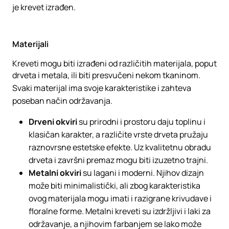
je krevet izrađen.
Materijali
Kreveti mogu biti izrađeni od različitih materijala, poput
drveta i metala, ili biti presvučeni nekom tkaninom.
Svaki materijal ima svoje karakteristike i zahteva
poseban način održavanja.
Drveni okviri
su prirodni i prostoru daju toplinu i
klasičan karakter, a različite vrste drveta pružaju
raznovrsne estetske efekte. Uz kvalitetnu obradu
drveta i završni premaz mogu biti izuzetno trajni.
Metalni okviri
su lagani i moderni. Njihov dizajn
može biti minimalistički, ali zbog karakteristika
ovog materijala mogu imati i razigrane krivudave i
floralne forme. Metalni kreveti su izdržljivi i laki za
održavanje, a njihovim farbanjem se lako može