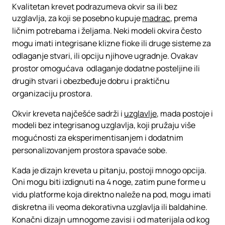
Kvalitetan krevet podrazumeva okvir sa ili bez
uzglavlja, za koji se posebno kupuje
madrac
, prema
ličnim potrebama i željama. Neki modeli okvira često
mogu imati integrisane klizne fioke ili druge sisteme za
odlaganje stvari, ili opciju njihove ugradnje. Ovakav
prostor omogućava odlaganje dodatne posteljine ili
drugih stvari i obezbeđuje dobru i praktičnu
organizaciju prostora.
Okvir kreveta najčešće sadrži i
uzglavlje
, mada postoje i
modeli bez integrisanog uzglavlja, koji pružaju više
mogućnosti za eksperimentisanjem i dodatnim
personalizovanjem prostora spavaće sobe.
Kada je dizajn kreveta u pitanju, postoji mnogo opcija.
Oni mogu biti izdignuti na 4 noge, zatim pune forme u
vidu platforme koja direktno naleže na pod, mogu imati
diskretna ili veoma dekorativna uzglavlja ili baldahine.
Konačni dizajn umnogome zavisi i od materijala od kog