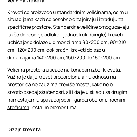
Veličina kreveta
Kreveti se proizvode u standardnim veličinama, osim u
situacijama kada se posebno dizajniraju i izrađuju za
specifične prostore. Standardne veličine omogućavaju
lakše donošenje odluke - jednostruki (single) kreveti
uobičajeno dolaze u dimenzijama 90×200 cm, 90×210
cm i 120×200 cm, dok bračni kreveti dolaze u
dimenzijama 140×200 cm, 160×200, te 180×200 cm.
Veličina prostora uticaće na konačan izbor kreveta.
Važno je da je krevet proporcionalan u odnosu na
prostor, da ne zauzima previše mesta, kako ne bi
stvorio osećaj skučenosti, ali i da je u skladu sa drugim
nameštajem
u spavaćoj sobi -
garderoberom
,
noćnim
stočićima
i ostalim elementima.
Dizajn kreveta