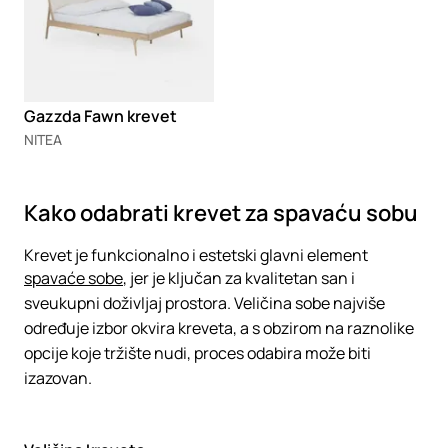
Gazzda Fawn krevet
NITEA
Kako odabrati krevet za spavaću sobu
Krevet je funkcionalno i estetski glavni element
spavaće sobe
, jer je ključan za kvalitetan san i
sveukupni doživljaj prostora. Veličina sobe najviše
određuje izbor okvira kreveta, a s obzirom na raznolike
opcije koje tržište nudi, proces odabira može biti
izazovan.