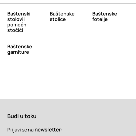
Baštenski
Baštenske
Baštenske
stolovi i
stolice
fotelje
pomoćni
stočići
Baštenske
garniture
Budi u toku
newsletter
:
Prijavi se na