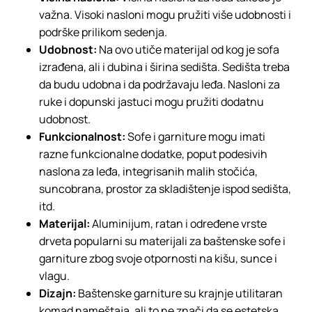
važna. Visoki nasloni mogu pružiti više udobnosti i
podrške prilikom sedenja.
Udobnost:
Na ovo utiče materijal od kog je sofa
izrađena, ali i dubina i širina sedišta. Sedišta treba
da budu udobna i da podržavaju leđa. Nasloni za
ruke i dopunski jastuci mogu pružiti dodatnu
udobnost.
Funkcionalnost:
Sofe i garniture mogu imati
razne funkcionalne dodatke, poput podesivih
naslona za leđa, integrisanih malih stočića,
suncobrana, prostor za skladištenje ispod sedišta,
itd.
Materijal:
Aluminijum, ratan i određene vrste
drveta popularni su materijali za baštenske sofe i
garniture zbog svoje otpornosti na kišu, sunce i
vlagu.
Dizajn:
Baštenske garniture su krajnje utilitaran
komad nameštaja, ali to ne znači da se estetska