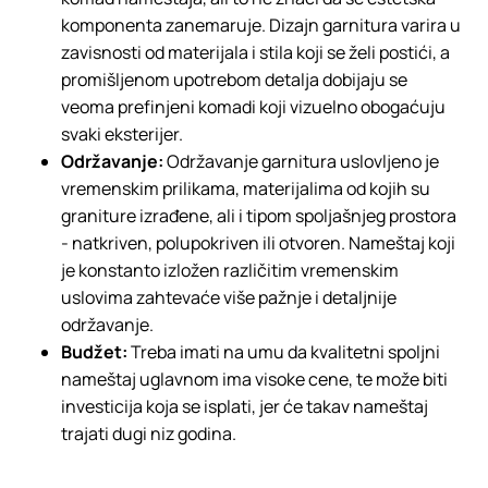
komponenta zanemaruje. Dizajn garnitura varira u
zavisnosti od materijala i stila koji se želi postići, a
promišljenom upotrebom detalja dobijaju se
veoma prefinjeni komadi koji vizuelno obogaćuju
svaki eksterijer.
Održavanje:
Održavanje garnitura uslovljeno je
vremenskim prilikama, materijalima od kojih su
graniture izrađene, ali i tipom spoljašnjeg prostora
- natkriven, polupokriven ili otvoren. Nameštaj koji
je konstanto izložen različitim vremenskim
uslovima zahtevaće više pažnje i detaljnije
održavanje.
Budžet:
Treba imati na umu da kvalitetni spoljni
nameštaj uglavnom ima visoke cene, te može biti
investicija koja se isplati, jer će takav nameštaj
trajati dugi niz godina.