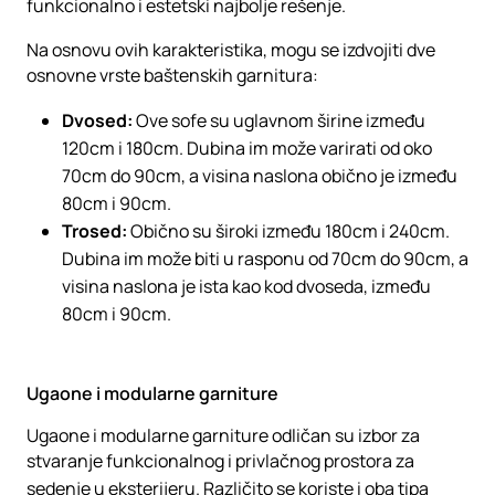
funkcionalno i estetski najbolje rešenje.
Na osnovu ovih karakteristika, mogu se izdvojiti dve
osnovne vrste baštenskih garnitura:
Dvosed:
Ove sofe su uglavnom širine između
120cm i 180cm. Dubina im može varirati od oko
70cm do 90cm, a visina naslona obično je između
80cm i 90cm.
Trosed:
Obično su široki između 180cm i 240cm.
Dubina im može biti u rasponu od 70cm do 90cm, a
visina naslona je ista kao kod dvoseda, između
80cm i 90cm.
Ugaone i modularne garniture
Ugaone i modularne garniture odličan su izbor za
stvaranje funkcionalnog i privlačnog prostora za
sedenje u eksterijeru. Različito se koriste i oba tipa