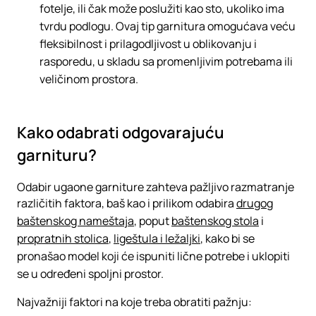
fotelje, ili čak može poslužiti kao sto, ukoliko ima
tvrdu podlogu. Ovaj tip garnitura omogućava veću
fleksibilnost i prilagodljivost u oblikovanju i
rasporedu, u skladu sa promenljivim potrebama ili
veličinom prostora.
Kako odabrati odgovarajuću
garnituru?
Odabir ugaone garniture zahteva pažljivo razmatranje
različitih faktora, baš kao i prilikom odabira
drugog
baštenskog nameštaja
, poput
baštenskog stola
i
propratnih stolica
,
ligeštula i ležaljki
, kako bi se
pronašao model koji će ispuniti lične potrebe i uklopiti
se u određeni spoljni prostor.
Najvažniji faktori na koje treba obratiti pažnju: