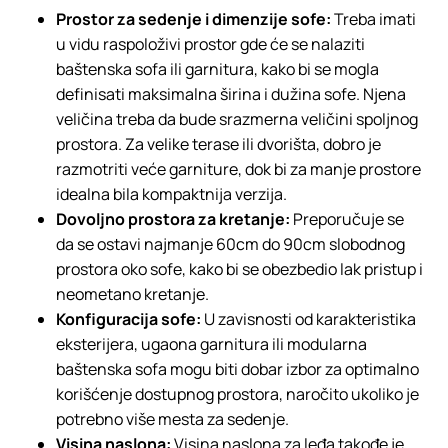
Prostor za sedenje i dimenzije sofe:
Treba imati
u vidu raspoloživi prostor gde će se nalaziti
baštenska sofa ili garnitura, kako bi se mogla
definisati maksimalna širina i dužina sofe. Njena
veličina treba da bude srazmerna veličini spoljnog
prostora. Za velike terase ili dvorišta, dobro je
razmotriti veće garniture, dok bi za manje prostore
idealna bila kompaktnija verzija.
Dovoljno prostora za kretanje:
Preporučuje se
da se ostavi najmanje 60cm do 90cm slobodnog
prostora oko sofe, kako bi se obezbedio lak pristup i
neometano kretanje.
Konfiguracija sofe:
U zavisnosti od karakteristika
eksterijera, ugaona garnitura ili modularna
baštenska sofa mogu biti dobar izbor za optimalno
korišćenje dostupnog prostora, naročito ukoliko je
potrebno više mesta za sedenje.
Visina naslona:
Visina naslona za leđa takođe je