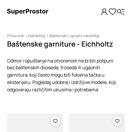
Proizvodi
Nameštaj
Baštenski / spoljni nameštaj
Baštenske garniture - Eichholtz
Odmor i opuštanje na otvorenom ne bi bili potpuni
bez baštenskih dvoseda, troseda ili ugaonih
garnitura, koji često mogu biti fokalna tačka u
eksterijeru. Pogledaj udobne i izdržljive modele, koji
odgovaraju različitim ukusima i potrebama.
Loading
Loading