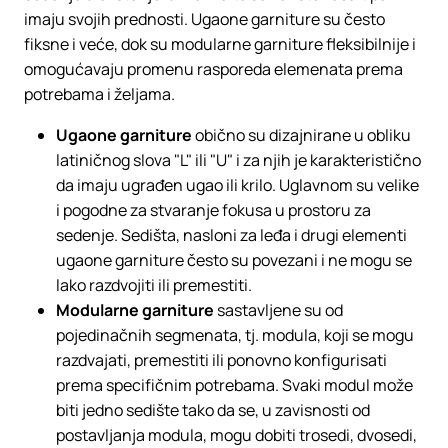
imaju svojih prednosti. Ugaone garniture su često
fiksne i veće, dok su modularne garniture fleksibilnije i
omogućavaju promenu rasporeda elemenata prema
potrebama i željama.
Ugaone garniture
obično su dizajnirane u obliku
latiničnog slova "L" ili "U" i za njih je karakteristično
da imaju ugrađen ugao ili krilo. Uglavnom su velike
i pogodne za stvaranje fokusa u prostoru za
sedenje. Sedišta, nasloni za leđa i drugi elementi
ugaone garniture često su povezani i ne mogu se
lako razdvojiti ili premestiti.
Modularne garniture
sastavljene su od
pojedinačnih segmenata, tj. modula, koji se mogu
razdvajati, premestiti ili ponovno konfigurisati
prema specifičnim potrebama. Svaki modul može
biti jedno sedište tako da se, u zavisnosti od
postavljanja modula, mogu dobiti trosedi, dvosedi,