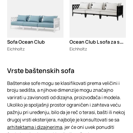
O
cean Club L sofa za spoljni prostor
Sofa Ocean Club
Eichholtz
Eichholtz
Vrste baštenskih sofa
Baštenske sofe mogu se klasifikovati prema veličini i
broju sedišta, a njihove dimenzije mogu značajno
varirati u zavisnosti od dizajna, proizvođača i modela.
Ukoliko je spoljašnji prostor ograničen i zahteva veću
pažnju pri uređenju, bilo da je reč o terasi, bašti ili nekoj
drugoj vrsti eksterijera, najbolje je konsultovati se sa
arhitektama i dizajnerima
, jer će oni uvek ponuditi