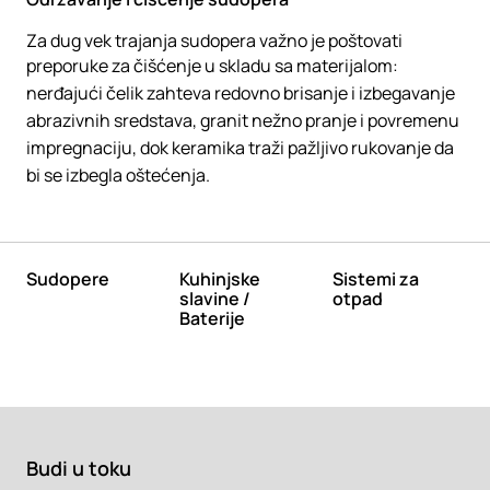
Za dug vek trajanja sudopera važno je poštovati
preporuke za čišćenje u skladu sa materijalom:
nerđajući čelik zahteva redovno brisanje i izbegavanje
abrazivnih sredstava, granit nežno pranje i povremenu
impregnaciju, dok keramika traži pažljivo rukovanje da
bi se izbegla oštećenja.
Sudopere
Kuhinjske
Sistemi za
slavine /
otpad
Baterije
Budi u toku