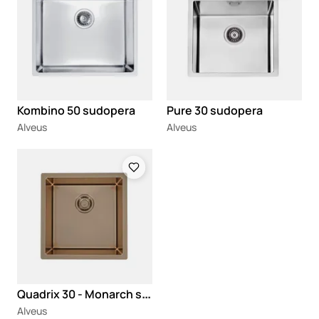
Kombino 50 sudopera
Pure 30 sudopera
Alveus
Alveus
Loading
Q
uadrix 30 - Monarch sudopera
Alveus