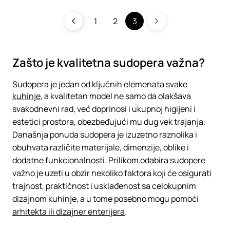
1
2
3
Zašto je kvalitetna sudopera važna?
Sudopera je jedan od ključnih elemenata svake
kuhinje
, a kvalitetan model ne samo da olakšava
svakodnevni rad, već doprinosi i ukupnoj higijeni i
estetici prostora, obezbeđujući mu dug vek trajanja.
Današnja ponuda sudopera je izuzetno raznolika i
obuhvata različite materijale, dimenzije, oblike i
dodatne funkcionalnosti. Prilikom odabira sudopere
važno je uzeti u obzir nekoliko faktora koji će osigurati
trajnost, praktičnost i usklađenost sa celokupnim
dizajnom kuhinje, a u tome posebno mogu pomoći
arhitekta ili dizajner enterijera
.