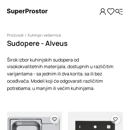
Proizvodi
Kuhinja i vešernica
Sudopere - Alveus
Širok izbor kuhinjskih sudopera od
visokokvalitetnih materijala, dostupnih u različitim
varijantama - sa jednim ili dva korita, sa ili bez
oceđivača. Modeli koji će odgovarati različitim
potrebama, u manjim ili većim kuhinjama.
Loading
Loading