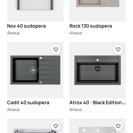
Nox 40 sudopera
Rock 130 sudopera
Alveus
Alveus
Loading
Loading
A
trox 40 - Black Edition sudopera
Cadit 40 sudopera
Alveus
Alveus
Loading
Loading