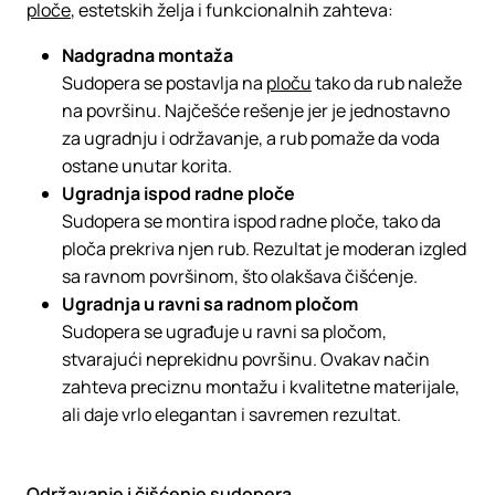
ploče
, estetskih želja i funkcionalnih zahteva:
Nadgradna montaža
Sudopera se postavlja na
ploču
tako da rub naleže
na površinu. Najčešće rešenje jer je jednostavno
za ugradnju i održavanje, a rub pomaže da voda
ostane unutar korita.
Ugradnja ispod radne ploče
Sudopera se montira ispod radne ploče, tako da
ploča prekriva njen rub. Rezultat je moderan izgled
sa ravnom površinom, što olakšava čišćenje.
Ugradnja u ravni sa radnom pločom
Sudopera se ugrađuje u ravni sa pločom,
stvarajući neprekidnu površinu. Ovakav način
zahteva preciznu montažu i kvalitetne materijale,
ali daje vrlo elegantan i savremen rezultat.
Održavanje i čišćenje sudopera