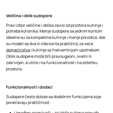
Veličina i oblik sudopere
Pravi izbor veličine i oblika zavisi od prostora kuhinje i
potreba korisnika. Manje sudopere sa jednim koritom
idealne su za kompaktne kuhinje i manje porodice, dok
su modeli sa dva ili više korita praktičniji za veća
domaćinstva
i kuhinje sa frekventnijom upotrebom.
Oblik sudopere može biti pravougaoni, ovalni ili
zakrivljen, a utiče i na funkcionalnost i na estetiku
prostora.
Funkcionalnosti i dodaci
Sudopere često dolaze sa dodatnim funkcijama koje
povećavaju praktičnost:
Ugrađeni ocenjivači – za lakše sušenje posuđa