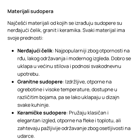
Materijali sudopera
Najčešći materijali od kojih se izrađuju sudopere su
nerđajući čelik, granit i keramika. Svaki materijal ima
svoje prednosti:
Nerđajući čelik
: Najpopularniji zbog otpornosti na
rđu, lakog održavanja i modernog izgleda. Dobro se
uklapa u većinu stilova i podnosi svakodnevnu
upotrebu.
Granitne sudopere
: Izdržljive, otporne na
ogrebotine i visoke temperature, dostupne u
različitim bojama, pa se lako uklapaju u dizajn
svake kuhinje.
Keramičke sudopere
: Pružaju klasičan i
elegantan izgled, otporne na fleke i toplotu, ali
zahtevaju pažljivije održavanje zbog osetljivosti na
udarce.