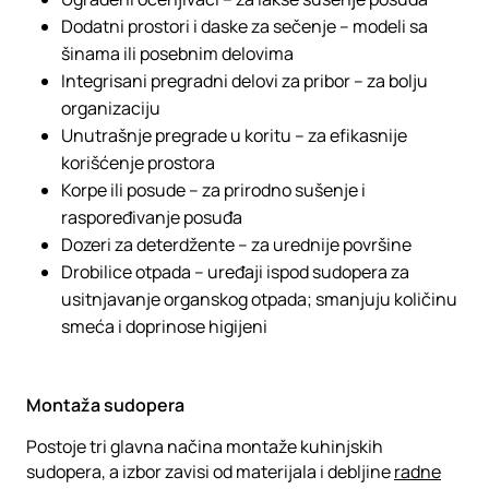
Dodatni prostori i daske za sečenje – modeli sa
šinama ili posebnim delovima
Integrisani pregradni delovi za pribor – za bolju
organizaciju
Unutrašnje pregrade u koritu – za efikasnije
korišćenje prostora
Korpe ili posude – za prirodno sušenje i
raspoređivanje posuđa
Dozeri za deterdžente – za urednije površine
Drobilice otpada – uređaji ispod sudopera za
usitnjavanje organskog otpada; smanjuju količinu
smeća i doprinose higijeni
Montaža sudopera
Postoje tri glavna načina montaže kuhinjskih
sudopera, a izbor zavisi od materijala i debljine
radne