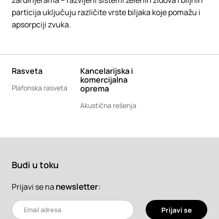
žardinjerama – razvijeni sistemi zelenih zidova i biljnih
particija uključuju različite vrste biljaka koje pomažu i
apsorpciji zvuka.
Rasveta
Kancelarijska i
komercijalna
Plafonska rasveta
oprema
Akustična rešenja
Budi u toku
newsletter
:
Prijavi se na
Prijavi se