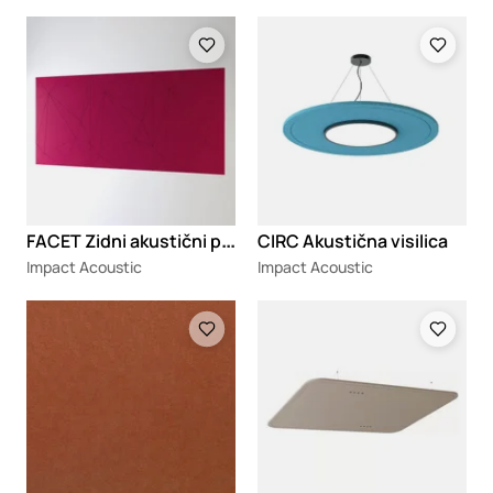
Loading
Loading
F
ACET Zidni akustični panel
CIRC Akustična visilica
Impact Acoustic
Impact Acoustic
Loading
Loading