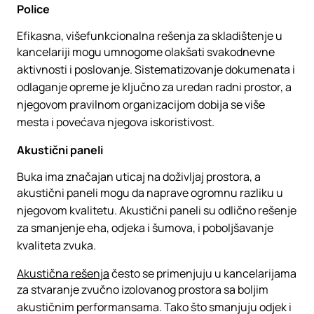
Police
Efikasna, višefunkcionalna rešenja za skladištenje u
kancelariji mogu umnogome olakšati svakodnevne
aktivnosti i poslovanje. Sistematizovanje dokumenata i
odlaganje opreme je ključno za uredan radni prostor, a
njegovom pravilnom organizacijom dobija se više
mesta i povećava njegova iskoristivost.
Akustični paneli
Buka ima značajan uticaj na doživljaj prostora, a
akustični paneli mogu da naprave ogromnu razliku u
njegovom kvalitetu. Akustični paneli su odlično rešenje
za smanjenje eha, odjeka i šumova, i poboljšavanje
kvaliteta zvuka.
Akustična rešenja
često se primenjuju u kancelarijama
za stvaranje zvučno izolovanog prostora sa boljim
akustičnim performansama. Tako što smanjuju odjek i