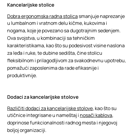
Kancelarijske stolice
Dobra ergonomska radna stolica
smanjuje naprezanje
u lumbalnom i vratnom delu kičme, kukovima i
nogama, koje je povezano sa dugotrajnim sedenjem.
Ova svojstva, u kombinaciji sa tehničkim
karakteristikama, kao što su podesivost visine naslona
za leđa i ruke, te dubine sedišta, čine stolicu
fleksibilnom i prilagodljivom za svakodnevnu upotrebu,
pomažući zaposlenima da rade efikasnije i
produktivnije.
Dodaci za kancelarijske stolove
Različiti dodaci za kancelarijske stolove
, kao što su
utičnice integrisane u nameštaj i
nosači kablova
,
doprinose funkcionalnosti radnog mesta i njegovoj
boljoj organizaciji.