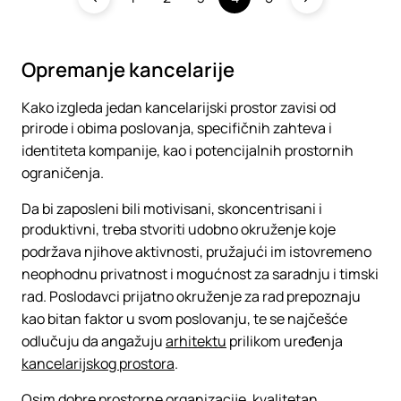
Opremanje kancelarije
Kako izgleda jedan kancelarijski prostor zavisi od
prirode i obima poslovanja, specifičnih zahteva i
identiteta kompanije, kao i potencijalnih prostornih
ograničenja.
Da bi zaposleni bili motivisani, skoncentrisani i
produktivni, treba stvoriti udobno okruženje koje
podržava njihove aktivnosti, pružajući im istovremeno
neophodnu privatnost i mogućnost za saradnju i timski
rad. Poslodavci prijatno okruženje za rad prepoznaju
kao bitan faktor u svom poslovanju, te se najčešće
odlučuju da angažuju
arhitektu
prilikom uređenja
kancelarijskog prostora
.
Osim dobre prostorne organizacije, kvalitetan