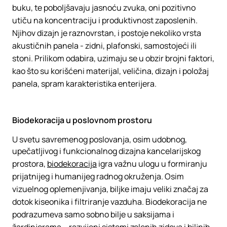
buku, te poboljšavaju jasnoću zvuka, oni pozitivno
utiču na koncentraciju i produktivnost zaposlenih.
Njihov dizajn je raznovrstan, i postoje nekoliko vrsta
akustičnih panela - zidni, plafonski, samostojeći ili
stoni. Prilikom odabira, uzimaju se u obzir brojni faktori,
kao što su korišćeni materijal, veličina, dizajn i položaj
panela, spram karakteristika enterijera.
Biodekoracija u poslovnom prostoru
U svetu savremenog poslovanja, osim udobnog,
upečatljivog i funkcionalnog dizajna kancelarijskog
prostora,
biodekoracija
igra važnu ulogu u formiranju
prijatnijeg i humanijeg radnog okruženja. Osim
vizuelnog oplemenjivanja, biljke imaju veliki značaj za
dotok kiseonika i filtriranje vazduha. Biodekoracija ne
podrazumeva samo sobno bilje u saksijama i