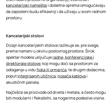
kancelarijski nameštaj
i dodatna oprema omogućavaju
da zaposleni budu efikasniji i da uživaju u svom radnom
prostoru.
Kancelarijski stolovi
Dizajn kancelarijskih stolova razlikuje se, pre svega,
prema nameni u okviru poslovnog prostora. Širok
spektar modela uključuje
radne, konferencijske i
direktorske stolove
, koji mogu doći sa prostorom za
odlaganje u vidu
fioka ili ormarića
, te drugim dodacima,
poput
integrisanih utičnica
,
nosača kablova
i
akustičnih panela.
Najčešće se proizvode od drveta i metala, a često mogu
biti modularni i fleksibilni, sa nogarima podesive visine.