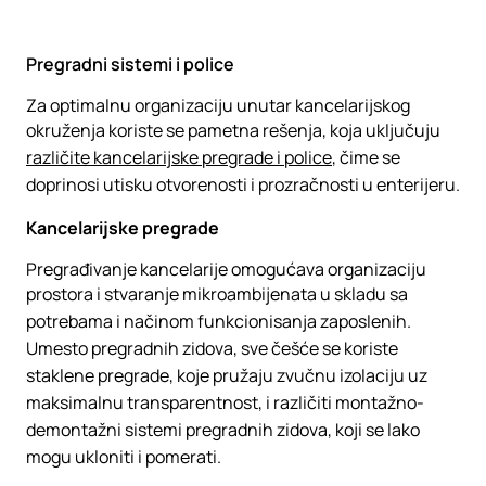
Pregradni sistemi i police
Za optimalnu organizaciju unutar kancelarijskog
okruženja koriste se pametna rešenja, koja uključuju
različite kancelarijske pregrade i police
, čime se
doprinosi utisku otvorenosti i prozračnosti u enterijeru.
Kancelarijske pregrade
Pregrađivanje kancelarije omogućava organizaciju
prostora i stvaranje mikroambijenata u skladu sa
potrebama i načinom funkcionisanja zaposlenih.
Umesto pregradnih zidova, sve češće se koriste
staklene pregrade, koje pružaju zvučnu izolaciju uz
maksimalnu transparentnost, i različiti montažno-
demontažni sistemi pregradnih zidova, koji se lako
mogu ukloniti i pomerati.