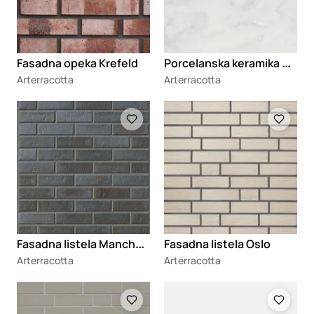
P
orcelanska keramika Stone Slate Ivory
Fasadna opeka Krefeld
Arterracotta
Arterracotta
Loading
Loading
F
asadna listela Manchester
Fasadna listela Oslo
Arterracotta
Arterracotta
Loading
Loading