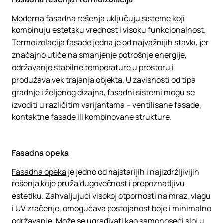
Moderna
fasadna rešenja
uključuju sisteme koji
kombinuju estetsku vrednost i visoku funkcionalnost.
Termoizolacija fasade jedna je od najvažnijih stavki, jer
značajno utiče na smanjenje potrošnje energije,
održavanje stabilne temperature u prostoru i
produžava vek trajanja objekta. U zavisnosti od tipa
gradnje i željenog dizajna,
fasadni sistemi
mogu se
izvoditi u različitim varijantama – ventilisane fasade,
kontaktne fasade ili kombinovane strukture.
Fasadna opeka
Fasadna opeka
je jedno od najstarijih i najizdržljivijih
rešenja koje pruža dugovečnost i prepoznatljivu
estetiku. Zahvaljujući visokoj otpornosti na mraz, vlagu
i UV zračenje, omogućava postojanost boje i minimalno
održavanje. Može se ugrađivati kao samonoseći sloj u