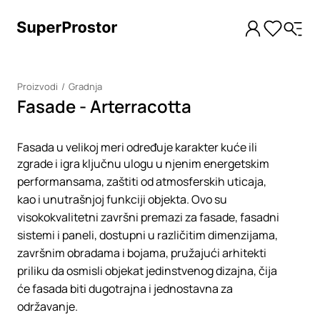
Proizvodi
Gradnja
Fasade - Arterracotta
Fasada u velikoj meri određuje karakter kuće ili
zgrade i igra ključnu ulogu u njenim energetskim
performansama, zaštiti od atmosferskih uticaja,
kao i unutrašnjoj funkciji objekta. Ovo su
visokokvalitetni završni premazi za fasade, fasadni
sistemi i paneli, dostupni u različitim dimenzijama,
završnim obradama i bojama, pružajući arhitekti
priliku da osmisli objekat jedinstvenog dizajna, čija
će fasada biti dugotrajna i jednostavna za
održavanje.