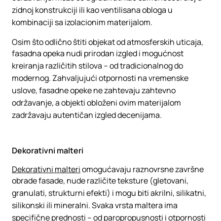
zidnoj konstrukciji ili kao ventilisana obloga u
kombinaciji sa izolacionim materijalom.
Osim što odlično štiti objekat od atmosferskih uticaja,
fasadna opeka nudi prirodan izgled i mogućnost
kreiranja različitih stilova – od tradicionalnog do
modernog. Zahvaljujući otpornosti na vremenske
uslove, fasadne opeke ne zahtevaju zahtevno
održavanje, a objekti obloženi ovim materijalom
zadržavaju autentičan izgled decenijama.
Dekorativni malteri
Dekorativni malteri
omogućavaju raznovrsne završne
obrade fasade, nude različite teksture (gletovani,
granulati, strukturni efekti) i mogu biti akrilni, silikatni,
silikonski ili mineralni. Svaka vrsta maltera ima
specifične prednosti – od paropropusnosti i otpornosti