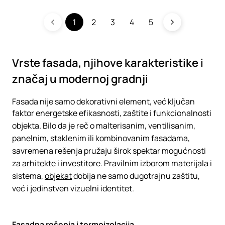
1
2
3
4
5
Vrste fasada, njihove karakteristike i
značaj u modernoj gradnji
Fasada nije samo dekorativni element, već ključan
faktor energetske efikasnosti, zaštite i funkcionalnosti
objekta. Bilo da je reč o malterisanim, ventilisanim,
panelnim, staklenim ili kombinovanim fasadama,
savremena rešenja pružaju širok spektar mogućnosti
za
arhitekte
i investitore. Pravilnim izborom materijala i
sistema,
objekat
dobija ne samo dugotrajnu zaštitu,
već i jedinstven vizuelni identitet.
Fasadna rešenja i termoizolacija