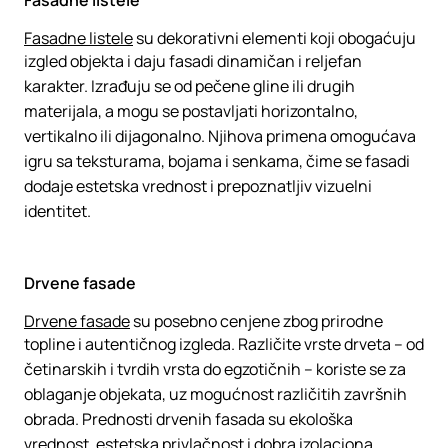
Fasadne listele
Fasadne listele
su dekorativni elementi koji obogaćuju
izgled objekta i daju fasadi dinamičan i reljefan
karakter. Izrađuju se od pečene gline ili drugih
materijala, a mogu se postavljati horizontalno,
vertikalno ili dijagonalno. Njihova primena omogućava
igru sa teksturama, bojama i senkama, čime se fasadi
dodaje estetska vrednost i prepoznatljiv vizuelni
identitet.
Drvene fasade
Drvene fasade
su posebno cenjene zbog prirodne
topline i autentičnog izgleda. Različite vrste drveta – od
četinarskih i tvrdih vrsta do egzotičnih – koriste se za
oblaganje objekata, uz mogućnost različitih završnih
obrada. Prednosti drvenih fasada su ekološka
vrednost, estetska privlačnost i dobra izolaciona