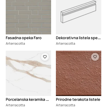
D
ekorativna listela specijalnog oblika Sillage
Fasadna opeka Faro
Arterracotta
Arterracotta
Loading
Loading
P
orcelanska keramika Stone Marvel Gold
Prirodne terakota listele
Arterracotta
Arterracotta