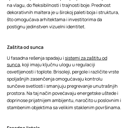
na vlagu, do fleksibilnosti i trajnosti boje. Prednost
dekorativnih maltera je u širokoj paleti boja i struktura,
što omogućava arhitektama i investitorima da
postignu jedinstven vizuelni identitet.
Zaštita od sunca
U fasadna rešenja spadaju i
sistemi za zaštitu od
sunca
, koji imaju ključnu ulogu u regulaciji
osvetljenosti i toplote. Brisoleji, pergole i različite vrste
spoljašnjih zasenčenja omogućavaju kontrolu
sunčeve svetlosti i smanjuju pregrevanje unutrašnjih
prostora. Na taj način povećavaju energetske uštede i
doprinose prijatnijem ambijentu, naročito u poslovnim i
stambenim objektima sa velikim staklenim površinama.