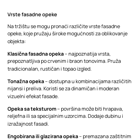
Vrste fasadne opeke
Na tržištu se mogu pronaći različite vrste fasadne
opeke, koje pružaju široke mogućnosti za oblikovanje
objekta:
Klasična fasadna opeka
– najpoznatija vrsta,
prepoznatljiva po crvenim i braon tonovima. Pruža
tradicionalan, rustičan i topao izgled.
Tonažna opeka
– dostupna u kombinacijama različitih
nijansi i preliva. Koristi se za dinamičan i moderan
vizuelni efekat fasade.
Opeka sa teksturom
– površina može biti hrapava,
reljefna ili sa specijalnim uzorcima. Dodaje dubinu i
izražajnost fasadi.
Engobirana ili glazirana opeka
– premazana zaštitnim