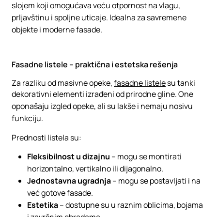
slojem koji omogućava veću otpornost na vlagu,
prljavštinu i spoljne uticaje. Idealna za savremene
objekte i moderne fasade.
Fasadne listele – praktična i estetska rešenja
Za razliku od masivne opeke,
fasadne listele
su tanki
dekorativni elementi izrađeni od prirodne gline. One
oponašaju izgled opeke, ali su lakše i nemaju nosivu
funkciju.
Prednosti listela su:
Fleksibilnost u dizajnu
– mogu se montirati
horizontalno, vertikalno ili dijagonalno.
Jednostavna ugradnja
– mogu se postavljati i na
već gotove fasade.
Estetika
– dostupne su u raznim oblicima, bojama