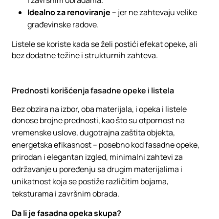
i završnim obradama.
Idealno za renoviranje
– jer ne zahtevaju velike
građevinske radove.
Listele se koriste kada se želi postići efekat opeke, ali
bez dodatne težine i strukturnih zahteva.
Prednosti korišćenja fasadne opeke i listela
Bez obzira na izbor, oba materijala, i opeka i listele
donose brojne prednosti, kao što su otpornost na
vremenske uslove, dugotrajna zaštita objekta,
energetska efikasnost – posebno kod fasadne opeke,
prirodan i elegantan izgled, minimalni zahtevi za
održavanje u poređenju sa drugim materijalima i
unikatnost koja se postiže različitim bojama,
teksturama i završnim obrada.
Da li je fasadna opeka skupa?