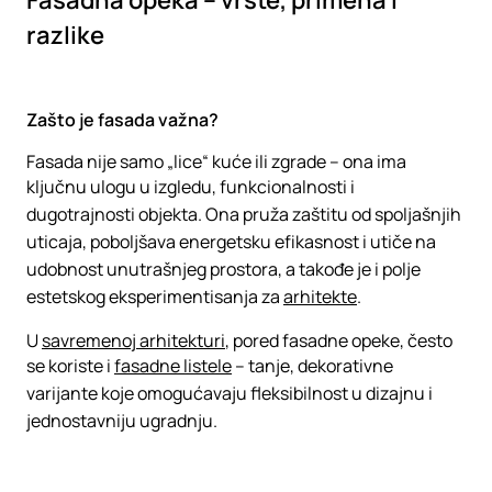
Fasadna opeka – vrste, primena i
razlike
Zašto je fasada važna?
Fasada nije samo „lice“ kuće ili zgrade – ona ima
ključnu ulogu u izgledu, funkcionalnosti i
dugotrajnosti objekta. Ona pruža zaštitu od spoljašnjih
uticaja, poboljšava energetsku efikasnost i utiče na
udobnost unutrašnjeg prostora, a takođe je i polje
estetskog eksperimentisanja za
arhitekte
.
U
savremenoj arhitekturi
, pored fasadne opeke, često
se koriste i
fasadne listele
– tanje, dekorativne
varijante koje omogućavaju fleksibilnost u dizajnu i
jednostavniju ugradnju.