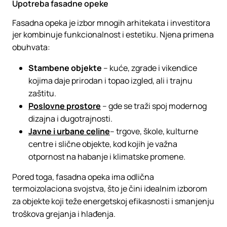
Upotreba fasadne opeke
Fasadna opeka je izbor mnogih arhitekata i investitora
jer kombinuje funkcionalnost i estetiku. Njena primena
obuhvata:
Stambene objekte
– kuće, zgrade i vikendice
kojima daje prirodan i topao izgled, ali i trajnu
zaštitu.
Poslovne prostore
– gde se traži spoj modernog
dizajna i dugotrajnosti.
Javne i urbane celine
– trgove, škole, kulturne
centre i slične objekte, kod kojih je važna
otpornost na habanje i klimatske promene.
Pored toga, fasadna opeka ima odlična
termoizolaciona svojstva, što je čini idealnim izborom
za objekte koji teže energetskoj efikasnosti i smanjenju
troškova grejanja i hlađenja.