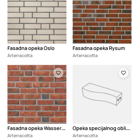
Fasadna opeka Oslo
Fasadna opeka Rysum
Arterracotta
Arterracotta
Loading
Loading
F
asadna opeka Wasserstrich
O
peka specijalnog oblika Swallow brick
Arterracotta
Arterracotta