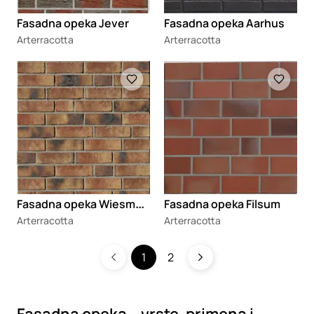
Fasadna opeka Jever
Fasadna opeka Aarhus
Arterracotta
Arterracotta
Loading
Loading
F
asadna opeka Wiesmoor
Fasadna opeka Filsum
Arterracotta
Arterracotta
1
2