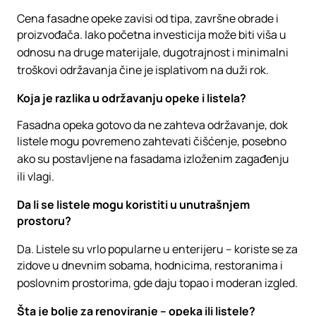
Cena fasadne opeke zavisi od tipa, završne obrade i
proizvođača. Iako početna investicija može biti viša u
odnosu na druge materijale, dugotrajnost i minimalni
troškovi održavanja čine je isplativom na duži rok.
Koja je razlika u održavanju opeke i listela?
Fasadna opeka gotovo da ne zahteva održavanje, dok
listele mogu povremeno zahtevati čišćenje, posebno
ako su postavljene na fasadama izloženim zagađenju
ili vlagi.
Da li se listele mogu koristiti u unutrašnjem
prostoru?
Da. Listele su vrlo popularne u enterijeru – koriste se za
zidove u dnevnim sobama, hodnicima, restoranima i
poslovnim prostorima, gde daju topao i moderan izgled.
Šta je bolje za renoviranje – opeka ili listele?