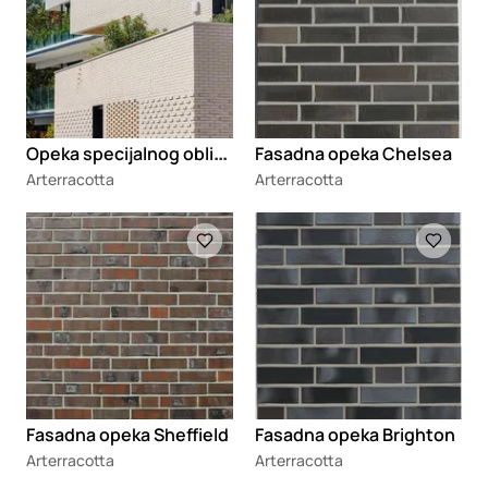
O
peka specijalnog oblika Traditional Brick
Fasadna opeka Chelsea
Arterracotta
Arterracotta
Loading
Loading
Fasadna opeka Sheffield
Fasadna opeka Brighton
Arterracotta
Arterracotta