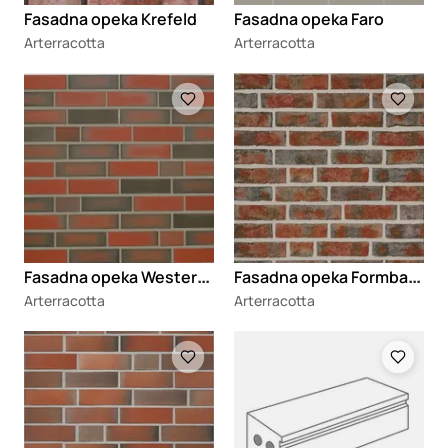
Fasadna opeka Krefeld
Fasadna opeka Faro
Arterracotta
Arterracotta
Loading
Loading
F
asadna opeka Westerwald
F
asadna opeka Formback
Arterracotta
Arterracotta
Loading
Loading