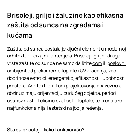
Brisoleji, grilje i žaluzine kao efikasna
zaštita od sunca na zgradama i
kućama
Zaštita od sunca postala je ključni element u modernoj
arhitekturi i dizajnu enterijera. Brisoleji, grilje i druge
vrste zaštite od sunca ne samo da štite
dom
ili
poslovni
ambijent
od prekomerne toplote i UV zračenja, već
doprinose estetici, energetskoj efikasnosti i udobnosti
prostora.
Arhitekti
prilikom projektovanja obavezno u
obzir uzimaju orijentaciju budućeg objekta, period
osunčanosti i količinu svetlosti i toplote, te pronalaze
najfunkcionalnija i estetski najbolja rešenja.
Šta su brisoleji i kako funkcionišu?