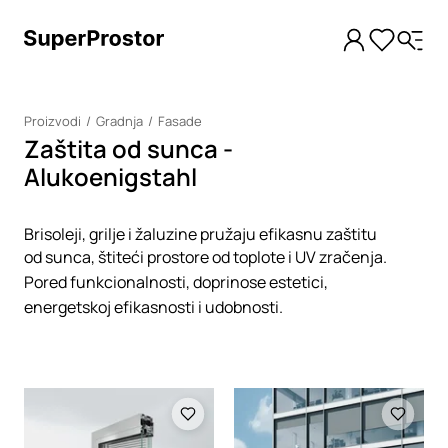
Proizvodi
Gradnja
Fasade
Zaštita od sunca -
Alukoenigstahl
Brisoleji, grilje i žaluzine pružaju efikasnu zaštitu
od sunca, štiteći prostore od toplote i UV zračenja.
Pored funkcionalnosti, doprinose estetici,
energetskoj efikasnosti i udobnosti.
Loading
Loading