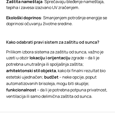
Zaštita nameštaja
: Sprečavaju bleđenje nameštaja,
tepiha i zavesa izazvano UV zračenjem.
Ekološki doprinos
: Smanjenjem potrošnje energije se
doprinosi očuvanju životne sredine.
Kako odabrati pravi sistem za zaštitu od sunca?
Prilikom izbora sistema za zaštitu od sunca, važno je
uzeti u obzir
lokaciju i orijentaciju
zgrade – da li je
potrebna unutrašnja ili spoljašnja zaštita;
arhitektonski stil objekta
, kako bi finalni rezultat bio
estetski ujednačen;
budžet
– neke opcije, poput
automatizovanih brisoleja, mogu biti skuplje;
funkcionalnost
– da li je potrebna potpuna privatnost,
ventilacija ili samo delimična zaštita od sunca.