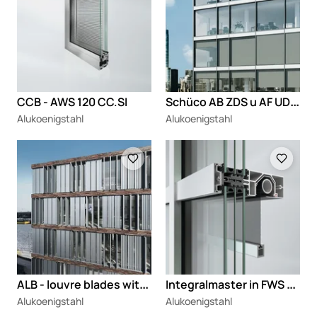
S
chüco AB ZDS u AF UDC 80
CCB - AWS 120 CC.SI
Alukoenigstahl
Alukoenigstahl
Loading
Loading
A
LB - louvre blades with linear drive
I
ntegralmaster in FWS 50/60
Alukoenigstahl
Alukoenigstahl