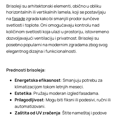
Brisoleji su arhitektonski elementi, obično u obliku
horizontalnih ili vertikalnih lamela, koji se postavljaju
na
fasade
zgrada kako bi smanjili prodor sunčeve
svetlosti i toplote. Oni omogućavaju kontrolu nad
količinom svetlosti koja ulazi u prostoriju, istovremeno
dozvoljavajući ventilaciju i privatnost. Brisoleji su
posebno popularni na modernim zgradama zbog svog
elegantnog dizajna i funkcionalnosti.
Prednosti brisoleja:
Energetska efikasnost
: Smanjuju potrebu za
klimatizacijom tokom letnjih meseci.
Estetika
: Pružaju moderan izgled fasadama.
Prilagodljivost
: Mogu biti fiksni ili podesivi, ručni ili
automatizovani.
Zaštita od UV zračenja
: Štite nameštaj i podove