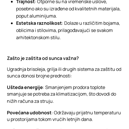
Trajnost
: Otporne su na vremenske uslove,
posebno ako su izrađene od kvalitetnih materijala,
poput aluminijuma.
Estetska
raznolikost
: Dolaze u različitim bojama,
oblicima i stilovima, prilagođavajući se svakom
arhitektonskom stilu.
Zašto je zaštita od sunca važna?
Ugradnja brisoleja, grilja ili drugih sistema za zaštitu od
sunca donosi brojne prednosti:
Ušteda energije
: Smanjenjem prodora toplote
smanjuje se potreba za klimatizacijom, što dovodi do
nižih računa za struju.
Povećana udobnost
: Održavaju prijatnu temperaturu
u prostorijama tokom vrućih letnjih dana.