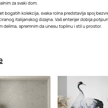
ealnim za svaki dom.
vet bogatih kolekcija, svaka rolna predstavlja spoj bez
ticiranog italijanskog dizajna. Vaš enterijer dobija potp
 delima, spremnim da unesu toplinu i stil u prostor.
e
g
Loading