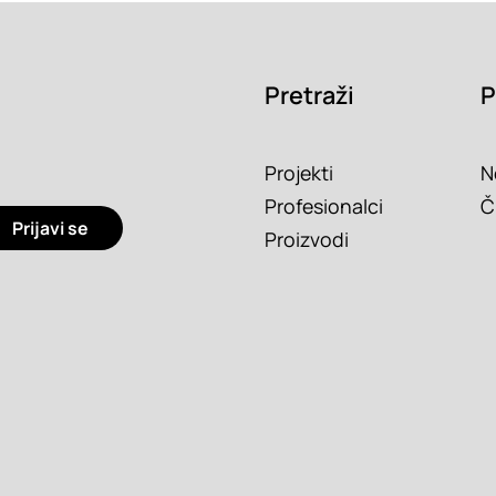
Pretraži
P
Projekti
N
Profesionalci
Č
Prijavi se
Proizvodi