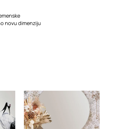
vremenske
uno novu dimenziju
Loading