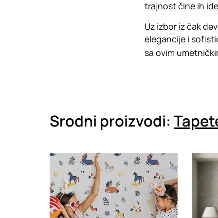
trajnost čine ih id
Uz izbor iz čak de
elegancije i sofis
sa ovim umetničkim
Srodni proizvodi:
Tapet
Loading
Loadin