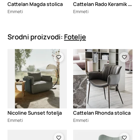
C
attelan Rado Keramik konzola
Cattelan Magda stolica
Emmeti
Emmeti
Srodni proizvodi:
Fotelje
Loading
Loading
Nicoline Sunset fotelja
Cattelan Rhonda stolica
Emmeti
Emmeti
Loading
Loading