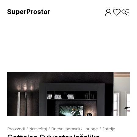
Loading
Proizvodi
Nameštaj
Dnevni boravak / Lounge
Fotelje