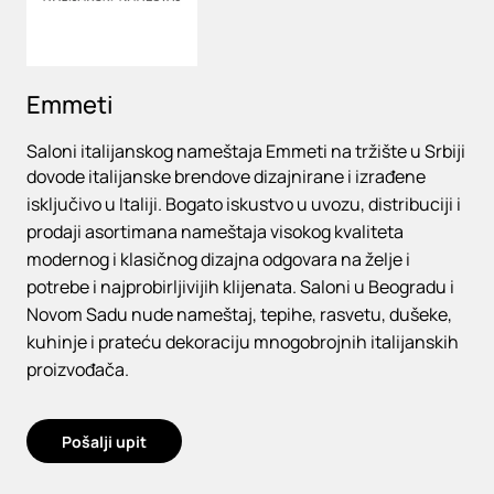
Emmeti
Saloni italijanskog nameštaja Emmeti na tržište u Srbiji
dovode italijanske brendove dizajnirane i izrađene
isključivo u Italiji. Bogato iskustvo u uvozu, distribuciji i
prodaji asortimana nameštaja visokog kvaliteta
modernog i klasičnog dizajna odgovara na želje i
potrebe i najprobirljivijih klijenata. Saloni u Beogradu i
Novom Sadu nude nameštaj, tepihe, rasvetu, dušeke,
kuhinje i prateću dekoraciju mnogobrojnih italijanskih
proizvođača.
Pošalji upit