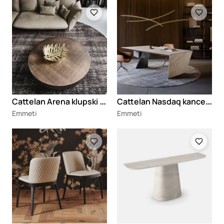
Loading
Loading
C
attelan Arena klupski stočić
C
attelan Nasdaq kancelarijski sto
Emmeti
Emmeti
Loading
Loading