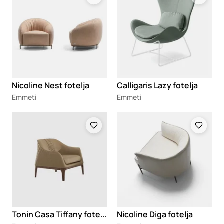
Nicoline Nest fotelja
Calligaris Lazy fotelja
Emmeti
Emmeti
Loading
Loading
T
onin Casa Tiffany fotelje
Nicoline Diga fotelja