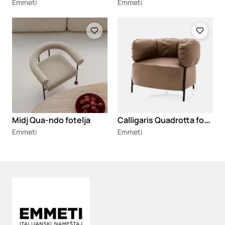
Emmeti
Emmeti
Loading
Loading
C
alligaris Quadrotta fotelja
Midj Qua-ndo fotelja
Emmeti
Emmeti
Loading