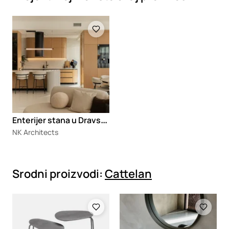
Loading
E
nterijer stana u Dravskoj
NK Architects
Srodni proizvodi:
Cattelan
Loading
Loading