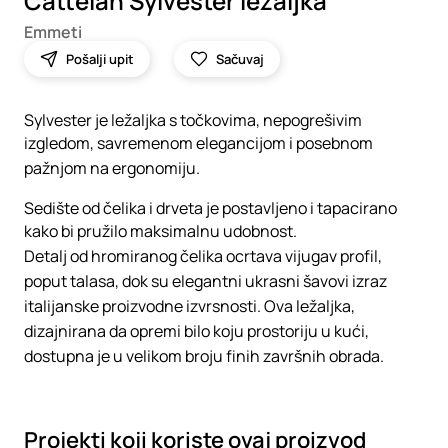
Cattelan Sylvester ležaljka
Emmeti
Pošalji upit
Sačuvaj
Sylvester je ležaljka s točkovima, nepogrešivim
izgledom, savremenom elegancijom i posebnom
pažnjom na ergonomiju.
Sedište od čelika i drveta je postavljeno i tapacirano
kako bi pružilo maksimalnu udobnost.
Detalj od hromiranog čelika ocrtava vijugav profil,
poput talasa, dok su elegantni ukrasni šavovi izraz
italijanske proizvodne izvrsnosti. Ova ležaljka,
dizajnirana da opremi bilo koju prostoriju u kući,
dostupna je u velikom broju finih završnih obrada.
Projekti koji koriste ovaj proizvod