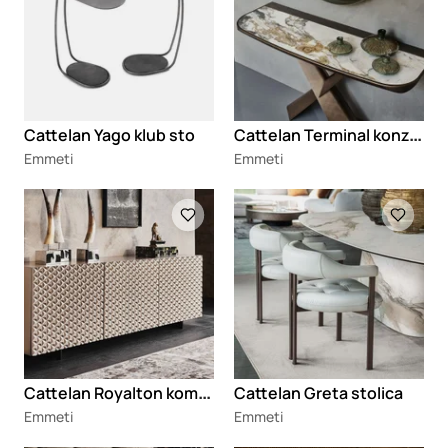
C
attelan Terminal konzola
Cattelan Yago klub sto
Emmeti
Emmeti
Loading
Loading
C
attelan Royalton komoda
Cattelan Greta stolica
Emmeti
Emmeti