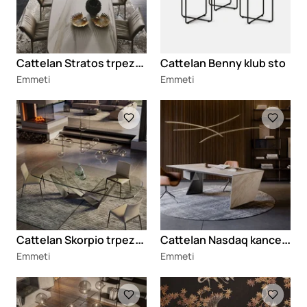
C
attelan Stratos trpezarijski sto
Cattelan Benny klub sto
Emmeti
Emmeti
Loading
Loading
C
attelan Skorpio trpezarijski sto
C
attelan Nasdaq kancelarijski sto
Emmeti
Emmeti
Loading
Loading