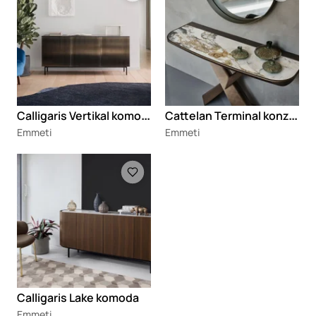
C
alligaris Vertikal komoda
C
attelan Terminal konzola
Emmeti
Emmeti
Loading
Calligaris Lake komoda
Emmeti