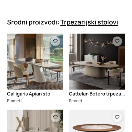
Srodni proizvodi:
Trpezarijski stolovi
Loading
Loading
C
attelan Botero trpezarijski sto
Calligaris Apian sto
Emmeti
Emmeti
Loading
Loading