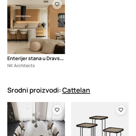
E
nterijer stana u Dravskoj
NK Architects
Srodni proizvodi:
Cattelan
Loading
Loading