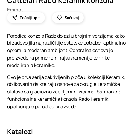
Cattelan Rado Keramik konzola
Emmeti
Pošalji upit
Sačuvaj
Porodica konzola Rado dolazi u brojnim verzijama kako
bi zadovoljila najrazličitije estetske potrebe i optimalno
opremila moderan ambijent. Centralna osnova je
proizvedena primenom najsavremenije tehnike
modeliranja keramike.
Ovo je prva serija zakrivljenih ploča u kolekciji Keramik,
oblikovanih da kreiraju osnove za okrugle keramičke
stolove sa graciozno zaobljenim ivicama. Šarmantna i
funkcionalna keramička konzola Rado Keramik
upotpunjuje porodicu proizvoda.
Katalozi