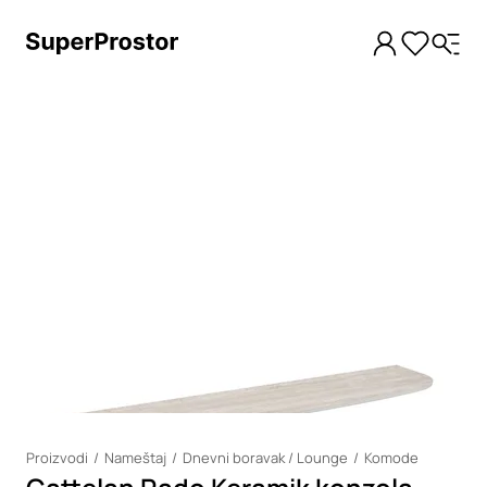
Loading
Proizvodi
Nameštaj
Dnevni boravak / Lounge
Komode