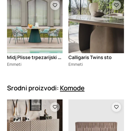
Loading
Loading
M
idj Plisse trpezarijski sto
Calligaris Twins sto
Emmeti
Emmeti
Srodni proizvodi:
Komode
Loading
Loading