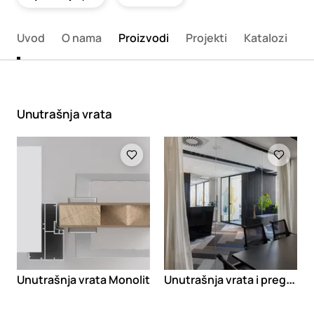
Uvod
O nama
Proizvodi
Projekti
Katalozi
K
Unutrašnja vrata
Loading
Loading
U
nutrašnja vrata i pregrade Minimal
Unutrašnja vrata Monolit