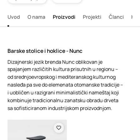
Uvod
O nama
Proizvodi
Projekti
Članci
Kon
Barske stolice i hoklice - Nunc
Dizajnerski jezik brenda Nunc oblikovan je
spajanjem različitih kultura prisutnih u regionu –
od srednjoevropskog i mediteranskog kulturnog
nasleđa pa sve do elemenata otomanske tradicije –
i uobličen u razigrani minimalistički nameštaj koji
kombinuje tradicionalnu zanatsku obradu drveta
sa sofisticiranom industrijskom proizvodnjom.
Loading