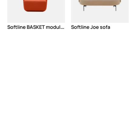
S
oftline BASKET modularno sedenje
Softline Joe sofa