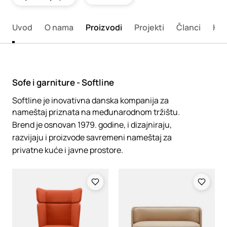
Uvod
O nama
Proizvodi
Projekti
Članci
Kon
Sofe i garniture - Softline
Softline je inovativna danska kompanija za
nameštaj priznata na međunarodnom tržištu.
Brend je osnovan 1979. godine, i dizajniraju,
razvijaju i proizvode savremeni nameštaj za
privatne kuće i javne prostore.
Loading
Loading