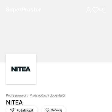
Loading
Loading
Profesionalci
Proizvođači i dobavljači
NITEA
Pošalji upit
Sačuvaj