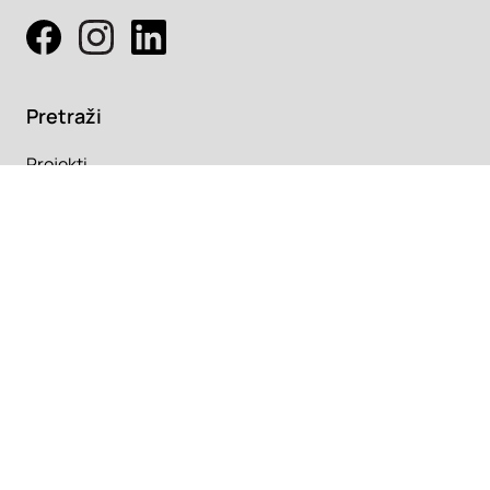
Pretraži
Projekti
Profesionalci
Proizvodi
Pročitaj
Newsletter
Članci
Info