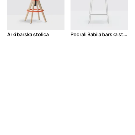
P
edrali Babila barska strolica
Arki barska stolica