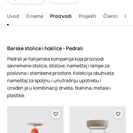
Uvod
O nama
Proizvodi
Projekti
Članci
Kon
Barske stolice i hoklice - Pedrali
Pedrali je italijanska kompanija koja proizvodi
savremene stolice, stolove, nameštaj i lampe za
poslovne i stambene prostore. Kolekcija obuhvata
nameštaj za spoljnu i unutrašnju upotrebu i
izrađen je u kombinaciji drveta, tkanina, metala i
plastike.
Loading
Loading