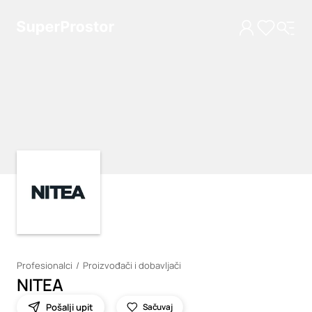
Loading
Loading
Profesionalci
Proizvođači i dobavljači
NITEA
Pošalji upit
Sačuvaj