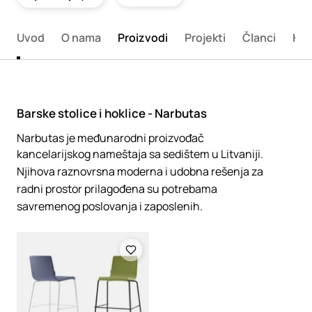
Uvod
O nama
Proizvodi
Projekti
Članci
Kon
Barske stolice i hoklice - Narbutas
Narbutas je međunarodni proizvođač
kancelarijskog nameštaja sa sedištem u Litvaniji.
Njihova raznovrsna moderna i udobna rešenja za
radni prostor prilagođena su potrebama
savremenog poslovanja i zaposlenih.
Loading