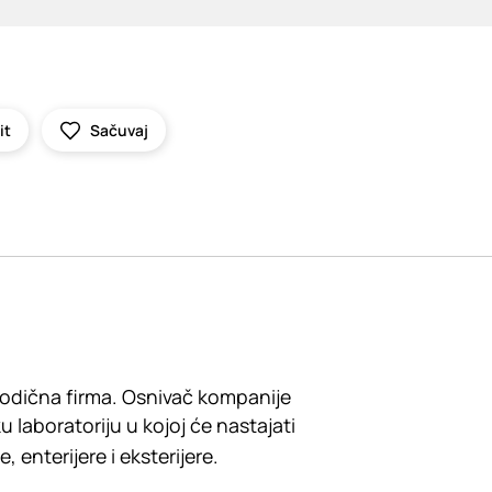
it
Sačuvaj
orodična firma. Osnivač kompanije
 laboratoriju u kojoj će nastajati
enterijere i eksterijere.