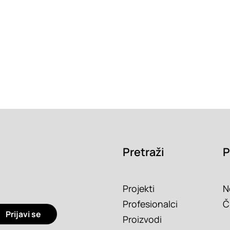
Pretraži
P
Projekti
N
Profesionalci
Č
Prijavi se
Proizvodi