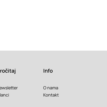
ročitaj
Info
ewsletter
O nama
lanci
Kontakt