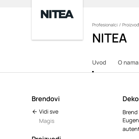
Profesionalci
Proizvođ
Loading
NITEA
Uvod
O nama
Brendovi
Dekor
Vidi sve
Brend 
Eugeni
Magis
autent
Proizvodi