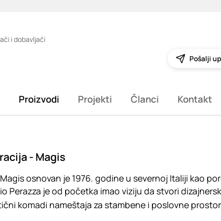
ači i dobavljači
Pošalji up
Proizvodi
Projekti
Članci
Kontakt
acija - Magis
Magis osnovan je 1976. godine u severnoj Italiji kao p
o Perazza je od početka imao viziju da stvori dizajnersku
ični komadi nameštaja za stambene i poslovne prostore, 