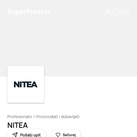
Loading
Loading
Profesionalci
Proizvođači i dobavljači
NITEA
Pošalji upit
Sačuvaj