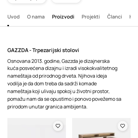
Uvod
O nama
Proizvodi
Projekti
Članci
Kon
GAZZDA - Trpezarijski stolovi
Osnovana 2013. godine, Gazzda je dizajnerska
kuća posvećena dizajnu i izradi visokokvalitetnog
nameštaja od prirodnog drveta. Njihova ideja
vodilja je da dom treba da sadrži komade
nameštaja koji ulivaju spokoj u životni prostor,
pomažu nam da se opustimo i ponovo povežemo sa
prirodom unutar granica ambijenta.
Loading
Loading