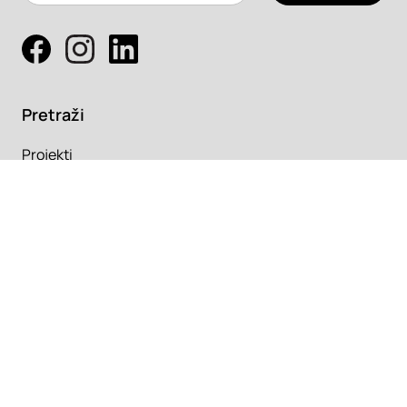
Pretraži
Projekti
Profesionalci
Proizvodi
Pročitaj
Newsletter
Članci
Info