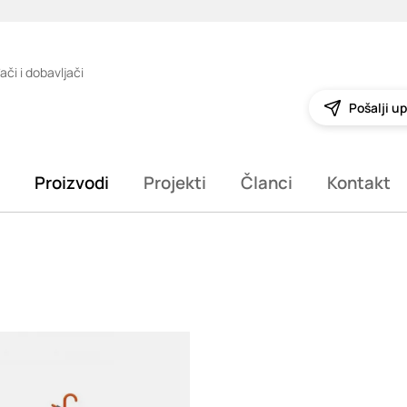
ači i dobavljači
Pošalji up
Proizvodi
Projekti
Članci
Kontakt
g