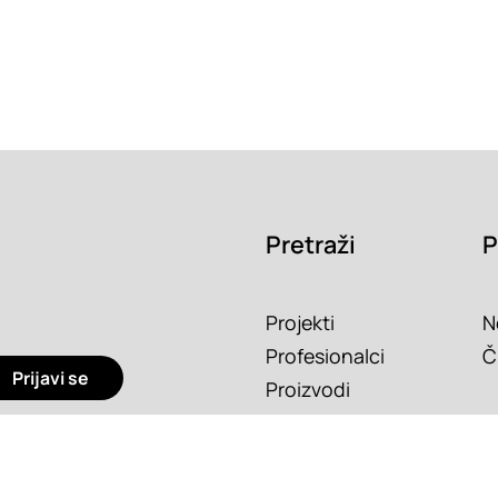
Pretraži
P
Projekti
N
Profesionalci
Č
Prijavi se
Proizvodi