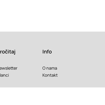
ročitaj
Info
ewsletter
O nama
lanci
Kontakt