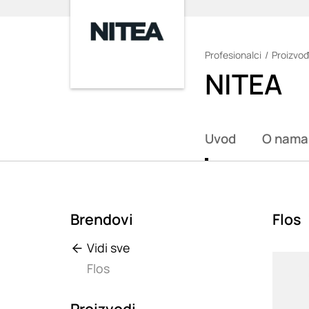
Profesionalci
Proizvođ
Loading
NITEA
Uvod
O nama
Brendovi
Flos
Vidi sve
Loadin
Flos
Proizvodi