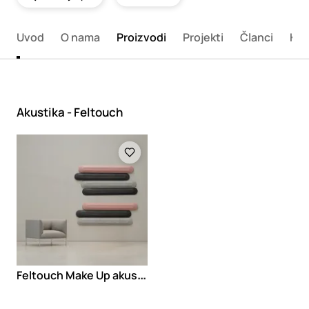
Uvod
O nama
Proizvodi
Projekti
Članci
Kon
Akustika - Feltouch
Loading
F
eltouch Make Up akustični paneli