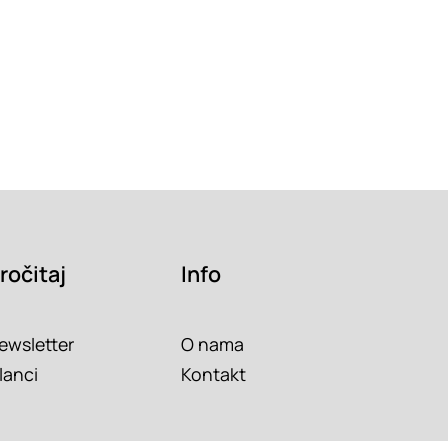
ročitaj
Info
ewsletter
O nama
lanci
Kontakt