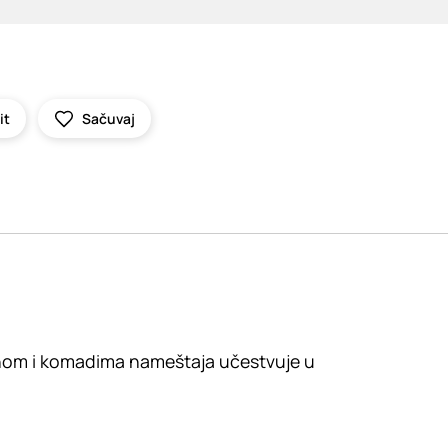
it
Sačuvaj
zajnom i komadima nameštaja učestvuje u