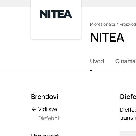
Profesionalci
Proizvođ
Loading
NITEA
Uvod
O nama
Brendovi
Diefe
Vidi sve
Dieffe
transf
Diefebbi
Loadin
Proizvodi