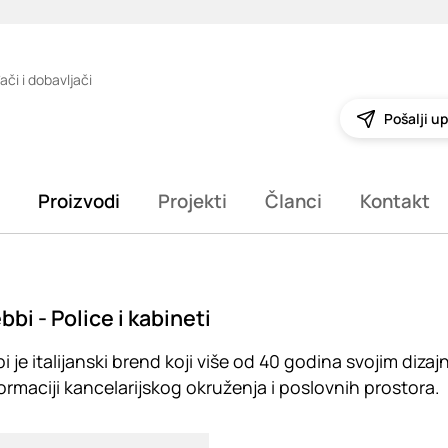
ači i dobavljači
Pošalji up
Proizvodi
Projekti
Članci
Kontakt
bbi - Police i kabineti
bi je italijanski brend koji više od 40 godina svojim di
ormaciji kancelarijskog okruženja i poslovnih prostora.
g