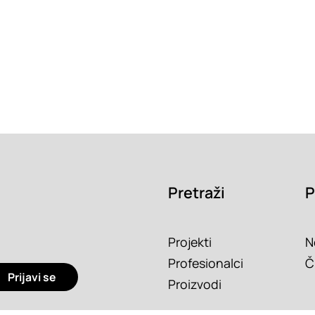
Pretraži
P
Projekti
N
Profesionalci
Č
Prijavi se
Proizvodi