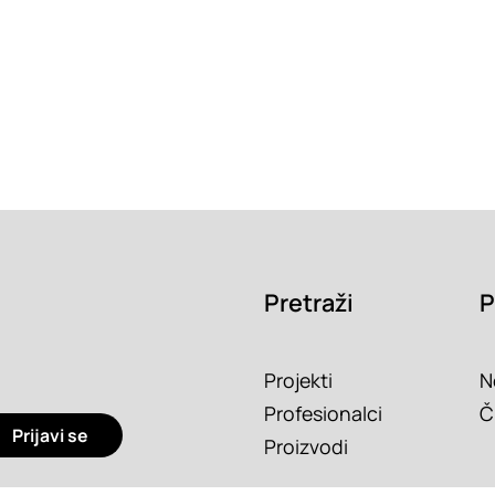
Pretraži
P
Projekti
N
Profesionalci
Č
Prijavi se
Proizvodi