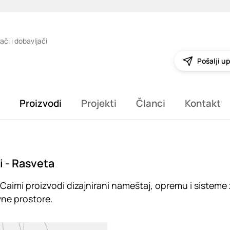
ači i dobavljači
Pošalji up
Proizvodi
Projekti
Članci
Kontakt
 - Rasveta
Caimi proizvodi dizajnirani nameštaj, opremu i sisteme 
ne prostore.
g