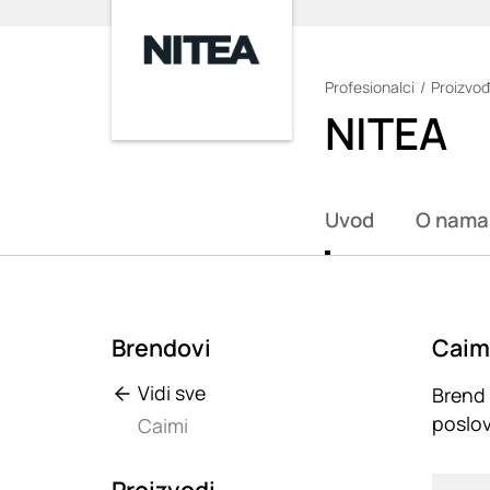
Profesionalci
Proizvođ
Loading
NITEA
Uvod
O nama
Brendovi
Caimi
Vidi sve
Brend 
poslov
Caimi
Loadin
Proizvodi