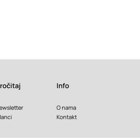
ročitaj
Info
ewsletter
O nama
lanci
Kontakt