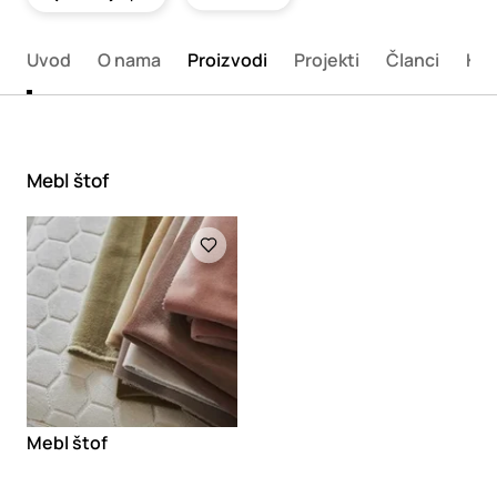
Uvod
O nama
Proizvodi
Projekti
Članci
Kon
Mebl štof
Loading
Mebl štof