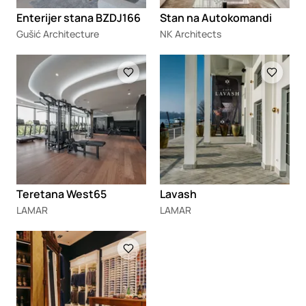
Enterijer stana BZDJ166
Stan na Autokomandi
Gušić Architecture
NK Architects
Loading
Loading
Teretana West65
Lavash
LAMAR
LAMAR
Loading