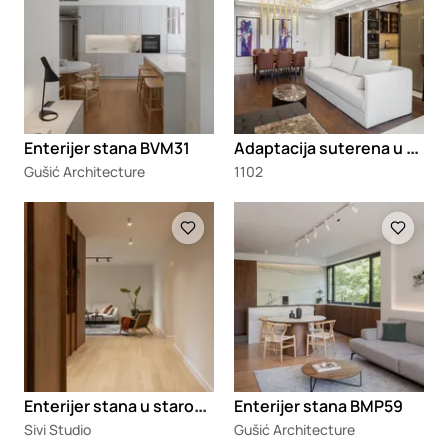
A
daptacija suterena u komforan stan za dvoje
Enterijer stana BVM31
Gušić Architecture
1102
Loading
Loading
E
nterijer stana u starom delu Novog Sada
Enterijer stana BMP59
Sivi Studio
Gušić Architecture