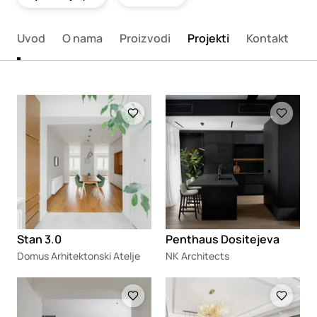
Uvod
O nama
Proizvodi
Projekti
Kontakt
Loading
Loading
Stan 3.0
Penthaus Dositejeva
Domus Arhitektonski Atelje
NK Architects
Loading
Loading