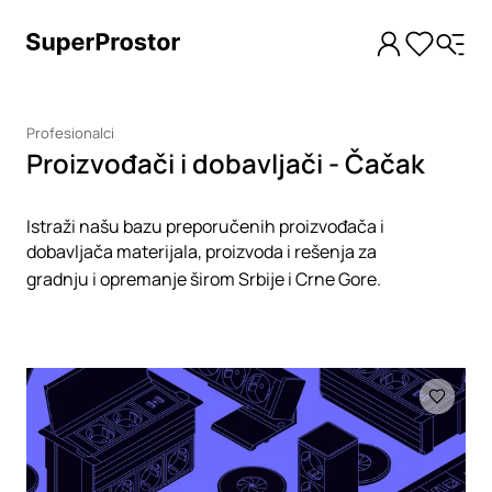
Profesionalci
Proizvođači i dobavljači - Čačak
Istraži našu bazu preporučenih proizvođača i
dobavljača materijala, proizvoda i rešenja za
gradnju i opremanje širom Srbije i Crne Gore.
Loading