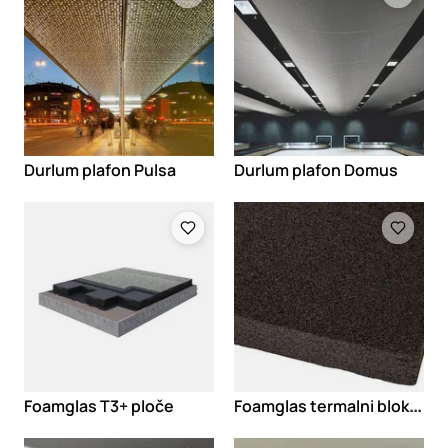
Durlum plafon Pulsa
Durlum plafon Domus
Loading
Loading
F
oamglas termalni blokovi Perinsul HL
Foamglas T3+ ploče