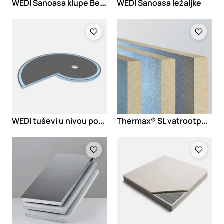
W
EDI Sanoasa klupe Bellina
WEDI Sanoasa ležaljke
Loading
Loading
W
EDI tuševi u nivou poda Fundo Nautilo
T
hermax® SL vatrootporne ploče
Loading
Loading