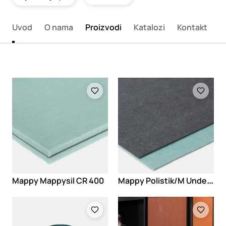
Uvod
O nama
Proizvodi
Katalozi
Kontakt
Loading
Loading
M
appy Polistik/M Underspecial HQ
Mappy Mappysil CR 400
Loading
Loading