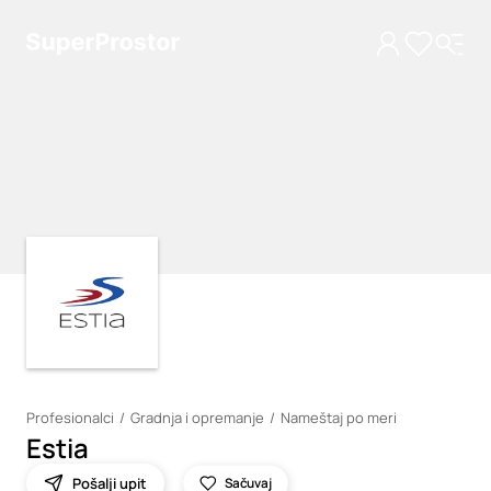
Loading
Loading
Profesionalci
Gradnja i opremanje
Nameštaj po meri
Estia
Pošalji upit
Sačuvaj