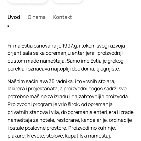
Uvod
O nama
Kontakt
Firma Estia osnovana je 1997.g. i tokom svog razvoja
orjentisala se ka opremanju enterijera i proizvodnji
custom made nameštaja. Samo ime Estia je grčkog
porekla i označava najtopliji deo doma, tj ognjište.
Naš tim sačinjava 35 radnika, i to vrsnih stolara,
lakirera i projektanata, a proizvodni pogon sadrži sve
potrebne mašine za izradu i najzahtevnijih proizvoda.
Proizvodni program je vrlo širok: od opremanja
privatnih stanova i vila, do opremanja enterijera i izrade
nameštaja za hotele, restorane, kancelarije, ordinacije
i ostale poslovne prostore. Proizvodimo kuhinje,
plakare, krevete, stolove, kupatilski nameštaj,