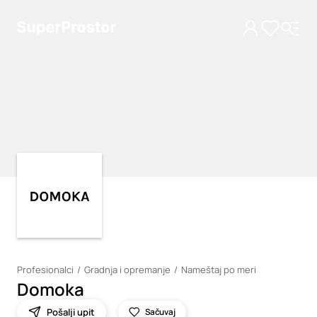
Loading
Loading
Profesionalci
Gradnja i opremanje
Nameštaj po meri
Domoka
Pošalji upit
Sačuvaj