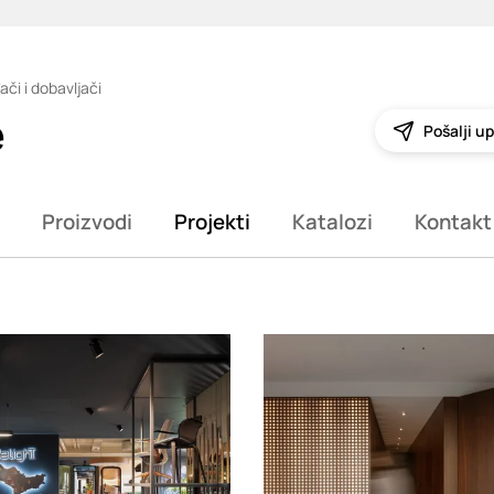
ači i dobavljači
e
Pošalji up
Proizvodi
Projekti
Katalozi
Kontakt
g
Loading