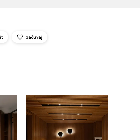
it
Sačuvaj
Loading