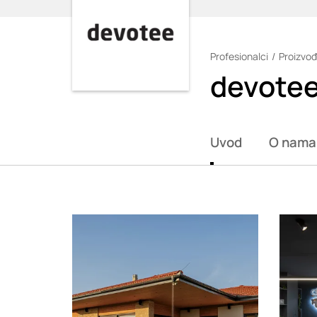
Profesionalci
Proizvođ
Loading
devote
Uvod
O nama
Loading
Loadin