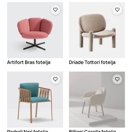
Loading
Loading
Artifort Bras fotelja
Driade Tottori fotelja
Loading
Loading
Pedrali Narì fotelja
Billiani Corolla fotelja