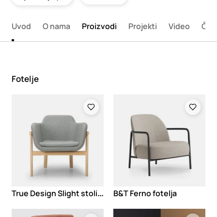
Uvod
O nama
Proizvodi
Projekti
Video
Član
Fotelje
Loading
Loading
T
rue Design Slight stolica
B&T Ferno fotelja
Loading
Loading