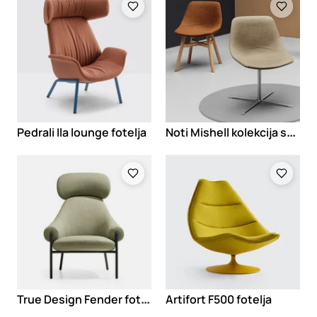
N
oti Mishell kolekcija stolica i fotelja
Pedrali Ila lounge fotelja
Loading
Loading
T
rue Design Fender fotelja
Artifort F500 fotelja