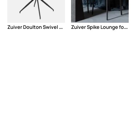
Z
uiver Doulton Swivel stolica
Z
uiver Spike Lounge fotelja