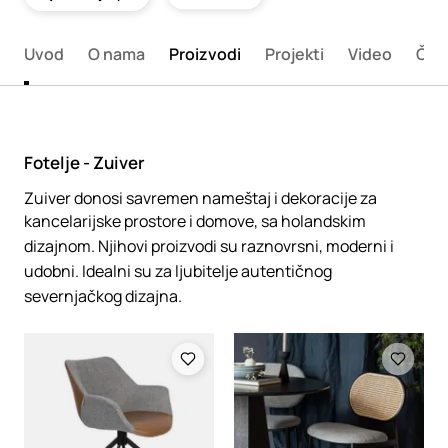
Uvod
O nama
Proizvodi
Projekti
Video
Član
Fotelje - Zuiver
Zuiver donosi savremen nameštaj i dekoracije za
kancelarijske prostore i domove, sa holandskim
dizajnom. Njihovi proizvodi su raznovrsni, moderni i
udobni. Idealni su za ljubitelje autentičnog
severnjačkog dizajna.
Loading
Loading