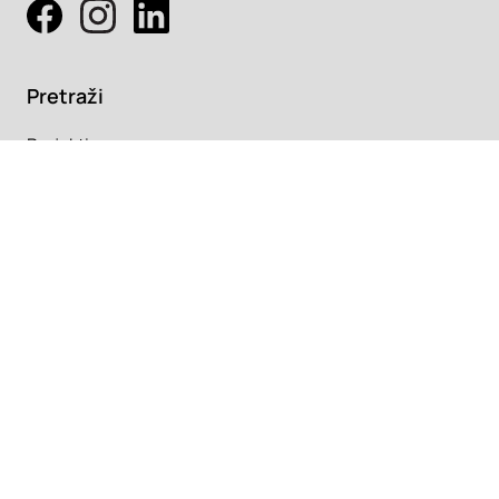
Pretraži
Projekti
Profesionalci
Proizvodi
Pročitaj
Newsletter
Članci
Info
O nama