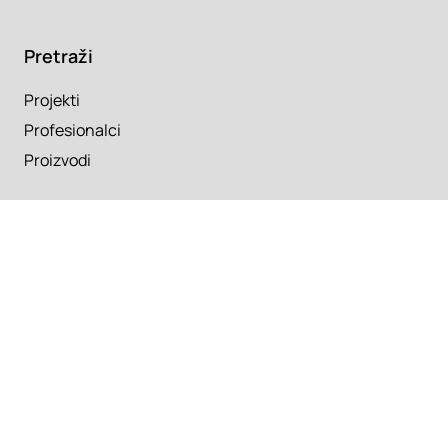
Pretraži
Projekti
Profesionalci
Proizvodi
Pročitaj
Newsletter
Članci
Info
O nama
Kontakt