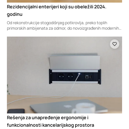
Rezidencijalni enterijeri koji su obeležili 2024.
godinu
Od rekonstrukcije stogodišnjeg potkrovlja, preko toplih
primorskih ambijenata za odmor, do novoizgrađenih modernih
stanova, drugi u nizu pregleda projekata koji su obeležili 2024.
godinu obuhvata najbolje rezidencijalne enterijere objavljene
Loading
na platformi SuperProstor u proteklih dvanaest meseci.
Rešenja za unapređenje ergonomije i
funkcionalnosti kancelarijskog prostora