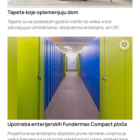
Tapete koje oplemenjuju dom
Tapete su se poslednjih godina vratile na velika vrata
zahvaljujući arhitektama i dizajnerima enterijera, ali i DIY
praksama, a nepregledan izbor motiva prilagođenih svačijem
ukusu učinio ih je izuzetno popularnim sredstvom dekoracije
Loading
zidova, posebno u domovima.
Upotreba enterijerskih Fundermax Compact ploča
Projektovanje enterijera objekata javne namene u kojima je
velika frekvencija ljudi može predstavljati izazov arhitektama,