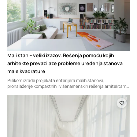
Mali stan – veliki izazov. Rešenja pomoću kojih
arhitekte prevazilaze probleme uređenja stanova
male kvadrature
Prilikom izrade projekata enterijera malih stanova,
pronalaženje kompaktnih i višenamenskih rešenja arhitektama
predstavlja glavni izazov, ali istovremeno i podstrek za
kreativna eksperimentisanja.
Loading