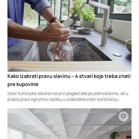
zadovoljavajuća alternativa. U projektu naselja Marina Dorćol,
arhitekte prevazilaze ove izazove vertikalnim građenjem
zelenih ambijenata i velikih privatnih bašti, čime kolektivnom
stanovanju pružaju kvalitet i komfor života u privatnoj kući.
Kako izabrati pravu slavinu – 4 stvari koje treba znati
pre kupovine
Izbor kuhinjske slavine na prvi pogled deluje jednostavno, ali u
praksi pravi ogromnu razliku u svakodnevnom korišćenju
kuhinje, od komfora do funkcionalnosti i čak uštede prostora.
Loading