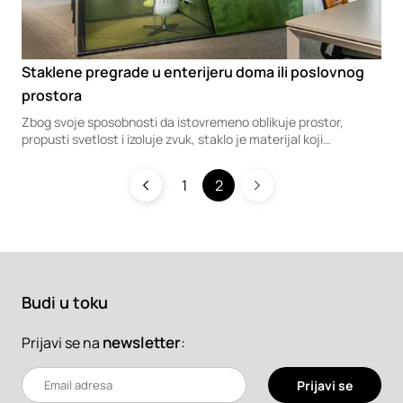
Staklene pregrade u enterijeru doma ili poslovnog
prostora
Zbog svoje sposobnosti da istovremeno oblikuje prostor,
propusti svetlost i izoluje zvuk, staklo je materijal koji
arhitektama pruža različite mogućnosti prilikom uređenja
unutrašnjeg prostora.
1
2
Budi u toku
newsletter
:
Prijavi se na
Prijavi se