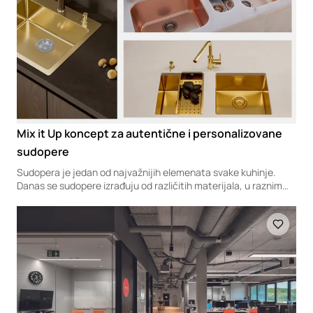
Mix it Up koncept za autentične i personalizovane
sudopere
Sudopera je jedan od najvažnijih elemenata svake kuhinje.
Danas se sudopere izrađuju od različitih materijala, u raznim
oblicima i veličinama, kako bi pored upotrebne funkcije ispunile
i različite estetske zahteve. U savremenom dizajnu enterijera,
Loading
sudopera nije više samo alat – ona je detalj koji može
transformisati izgled cele kuhinje.