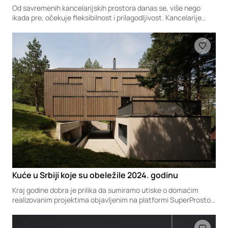
Od savremenih kancelarijskih prostora danas se, više nego
ikada pre, očekuje fleksibilnost i prilagodljivost. Kancelarije
nisu više statične ili izolovane jedinice, već dinamična
okruženja koja omogućavaju lakšu međusobnu interakciju i
Loading
kreativnu razmenu. Zato je i integracija novih tehnologija i
inovacija koje olakšavaju rad neizostavan deo dizajna
modernih poslovnih prostora.
Kuće u Srbiji koje su obeležile 2024. godinu
Kraj godine dobra je prilika da sumiramo utiske o domaćim
realizovanim projektima objavljenim na platformi SuperProstor
tokom ovih dvanaest meseci. U prvom u nizu članaka
izdvajamo najbolje primere rezidencijalnih građevina
Loading