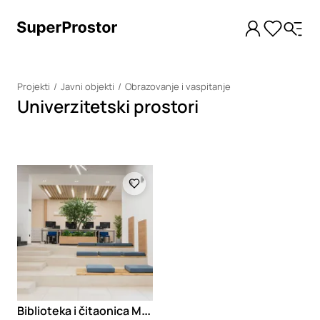
Projekti
Javni objekti
Obrazovanje i vaspitanje
Univerzitetski prostori
Loading
B
iblioteka i čitaonica Medicinskog fakulteta u Nišu