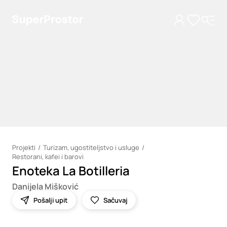
Projekti
Turizam, ugostiteljstvo i usluge
Restorani, kafei i barovi
Loading
Enoteka La Botilleria
Danijela Mišković
Pošalji upit
Sačuvaj