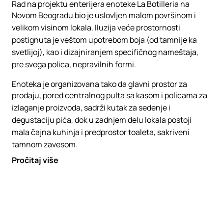
Rad na projektu enterijera enoteke La Botilleria na
Novom Beogradu bio je uslovljen malom površinom i
velikom visinom lokala. Iluzija veće prostornosti
postignuta je veštom upotrebom boja (od tamnije ka
svetlijoj), kao i dizajniranjem specifičnog nameštaja,
pre svega polica, nepravilnih formi.
Enoteka je organizovana tako da glavni prostor za
prodaju, pored centralnog pulta sa kasom i policama za
izlaganje proizvoda, sadrži kutak za sedenje i
degustaciju pića, dok u zadnjem delu lokala postoji
mala čajna kuhinja i predprostor toaleta, sakriveni
tamnom zavesom.
Pročitaj više