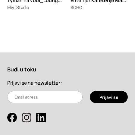
T
yman na vodi_Lounge & Bar
E
nterijer Kafeterije Magazin 1907
MiVi Studio
SOHO
Budi u toku
newsletter
:
Prijavi se na
Prijavi se