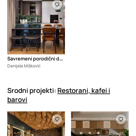
Loading
S
avremeni porodični dom u Beogradu
Danijela Mišković
Srodni projekti:
Restorani, kafei i
barovi
Loading
Loading