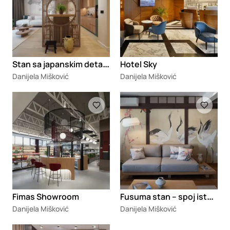
S
tan sa japanskim detaljima
Hotel Sky
Danijela Mišković
Danijela Mišković
Loading
Loading
F
usuma stan – spoj istoka i zapada
Fimas Showroom
Danijela Mišković
Danijela Mišković