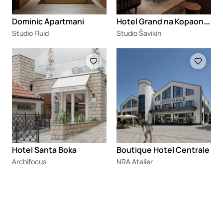
H
otel Grand na Kopaoniku
Dominic Apartmani
Studio Fluid
Studio Šavikin
Loading
Loading
Hotel Santa Boka
Boutique Hotel Centrale
Archifocus
NRA Atelier