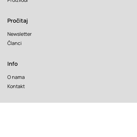
Proizvodi
Pročitaj
Newsletter
Članci
Info
O nama
Kontakt
Copyright 2026. Super Prostor.
Uslovi korišćenja
Srbija
/
Hrvatska