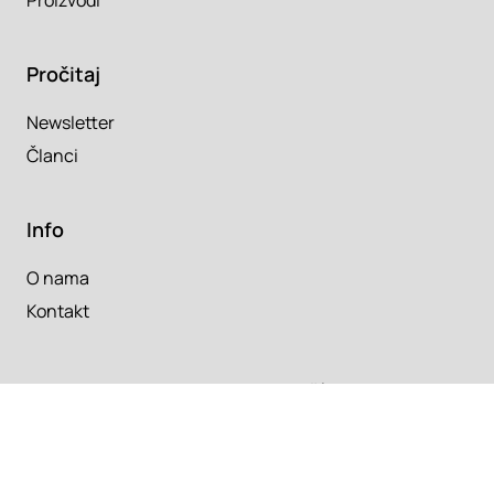
Proizvodi
Pročitaj
Newsletter
Članci
Info
O nama
Kontakt
Copyright 2026. Super Prostor.
Uslovi korišćenja
Srbija
/
Hrvatska