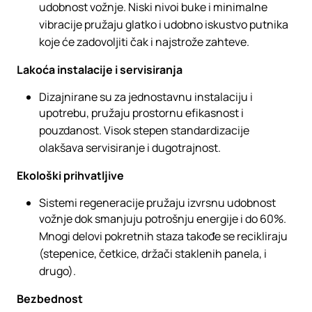
udobnost vožnje. Niski nivoi buke i minimalne
vibracije pružaju glatko i udobno iskustvo putnika
koje će zadovoljiti čak i najstrože zahteve.
Lakoća instalacije i servisiranja
Dizajnirane su za jednostavnu instalaciju i
upotrebu, pružaju prostornu efikasnost i
pouzdanost. Visok stepen standardizacije
olakšava servisiranje i dugotrajnost.
Ekološki prihvatljive
Sistemi regeneracije pružaju izvrsnu udobnost
vožnje dok smanjuju potrošnju energije i do 60%.
Mnogi delovi pokretnih staza takođe se recikliraju
(stepenice, četkice, držači staklenih panela, i
drugo).
Bezbednost