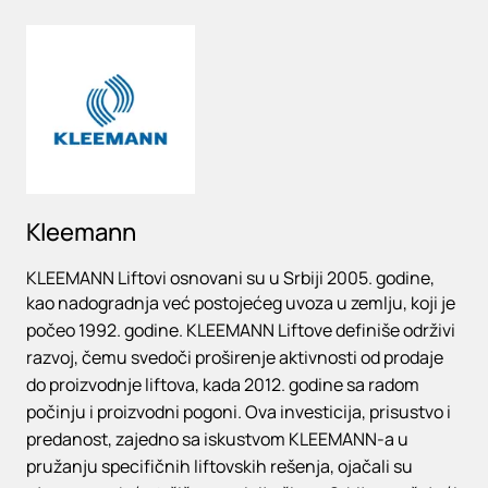
Loading
Kleemann
KLEEMANN Liftovi osnovani su u Srbiji 2005. godine,
kao nadogradnja već postojećeg uvoza u zemlju, koji je
počeo 1992. godine. KLEEMANN Liftove definiše održivi
razvoj, čemu svedoči proširenje aktivnosti od prodaje
do proizvodnje liftova, kada 2012. godine sa radom
počinju i proizvodni pogoni. Ova investicija, prisustvo i
predanost, zajedno sa iskustvom KLEEMANN-a u
pružanju specifičnih liftovskih rešenja, ojačali su