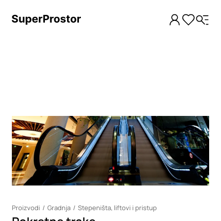
Loading
Proizvodi
Gradnja
Stepeništa, liftovi i pristup