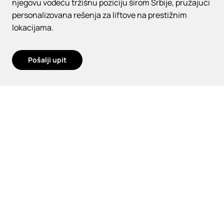
njegovu vodeću tržišnu poziciju širom Srbije, pružajući
personalizovana rešenja za liftove na prestižnim
lokacijama.
Pošalji upit