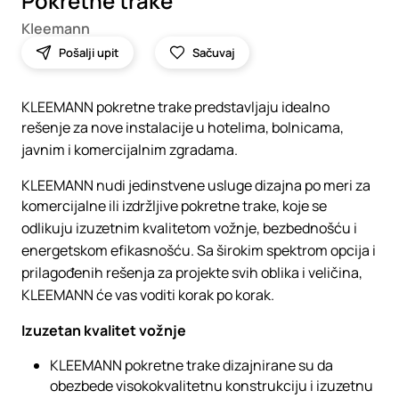
Pokretne trake
Kleemann
Pošalji upit
Sačuvaj
KLEEMANN pokretne trake predstavljaju idealno
rešenje za nove instalacije u hotelima, bolnicama,
javnim i komercijalnim zgradama.
KLEEMANN nudi jedinstvene usluge dizajna po meri za
komercijalne ili izdržljive pokretne trake, koje se
odlikuju izuzetnim kvalitetom vožnje, bezbednošću i
energetskom efikasnošću. Sa širokim spektrom opcija i
prilagođenih rešenja za projekte svih oblika i veličina,
KLEEMANN će vas voditi korak po korak.
Izuzetan kvalitet vožnje
KLEEMANN pokretne trake dizajnirane su da
obezbede visokokvalitetnu konstrukciju i izuzetnu