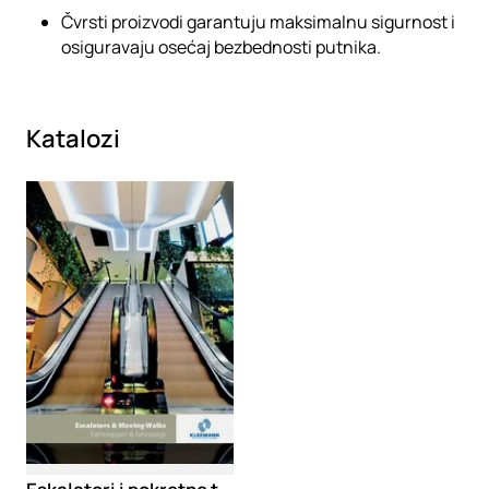
Čvrsti proizvodi garantuju maksimalnu sigurnost i
osiguravaju osećaj bezbednosti putnika.
Katalozi
Loading
Eskalatori i pokretne trake