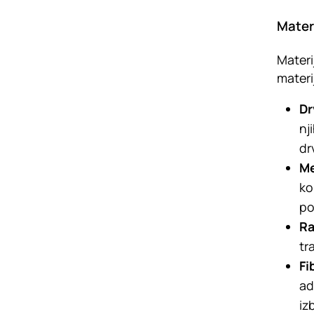
Materi
Materi
materi
Dr
nj
dr
Me
ko
po
Ra
tr
Fi
ad
iz