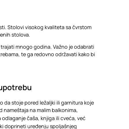
ti. Stolovi visokog kvaliteta sa čvrstom
đenih stolova.
 trajati mnogo godina. Važno je odabrati
otrebama, te ga redovno održavati kako bi
 upotrebu
 da stoje pored ležaljki ili garnitura koje
omad nameštaja na malim balkonima,
odlaganje čaša, knjiga ili cveća, već
tski doprineti uređenju spoljašnjeg