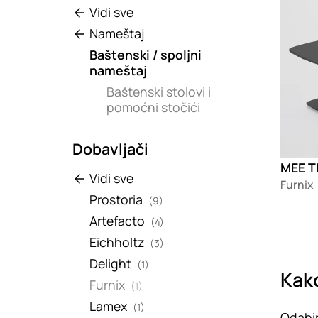
Vidi sve
Nameštaj
Baštenski / spoljni
nameštaj
Baštenski stolovi i
pomoćni stočići
Dobavljači
MEE T
Vidi sve
Furnix
Prostoria
(9)
Artefacto
(4)
Eichholtz
(3)
Delight
(1)
Kako
Furnix
(1)
Lamex
(1)
Odabir