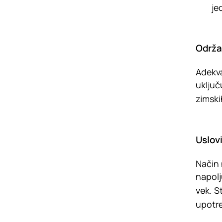
je
Održa
Adekva
uključ
zimski
Uslovi
Način 
napolj
vek. S
upotre