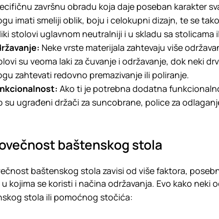
ecifičnu završnu obradu koja daje poseban karakter s
gu imati smeliji oblik, boju i celokupni dizajn, te se tako
liki stolovi uglavnom neutralniji i u skladu sa stolicama i
ržavanje:
Neke vrste materijala zahtevaju više održavan
olovi su veoma laki za čuvanje i održavanje, dok neki dr
gu zahtevati redovno premazivanje ili poliranje.
nkcionalnost:
Ako ti je potrebna dodatna funkcionalno
o su ugrađeni držači za suncobrane, police za odlaganje 
ovečnost baštenskog stola
čnost baštenskog stola zavisi od više faktora, posebno
 u kojima se koristi i načina održavanja. Evo kako neki 
skog stola ili pomoćnog stočića: