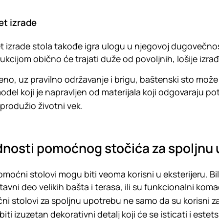
et izrade
et izrade stola takođe igra ulogu u njegovoj dugovečnos
ukcijom obično će trajati duže od povoljnih, lošije izra
no, uz pravilno održavanje i brigu, baštenski sto može
odel koji je napravljen od materijala koji odgovaraju p
produžio životni vek.
nosti pomoćnog stočića za spoljnu
omoćni stolovi mogu biti veoma korisni u eksterijeru. Bilo
tavni deo velikih bašta i terasa, ili su funkcionalni k
i stolovi za spoljnu upotrebu ne samo da su korisni za 
iti izuzetan dekorativni detalj koji će se isticati i este