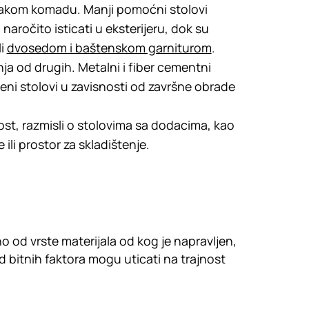
vakom komadu. Manji pomoćni stolovi
 naročito isticati u eksterijeru, dok su
li
dvosedom i baštenskom garniturom
.
ja od drugih. Metalni i fiber cementni
veni stolovi u zavisnosti od završne obrade
st, razmisli o stolovima sa dodacima, kao
ili prostor za skladištenje.
 od vrste materijala od kog je napravljen,
od bitnih faktora mogu uticati na trajnost