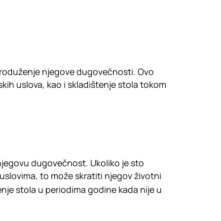
 produženje njegove dugovečnosti. Ovo
kih uslova, kao i skladištenje stola tokom
 njegovu dugovečnost. Ukoliko je sto
slovima, to može skratiti njegov životni
tenje stola u periodima godine kada nije u