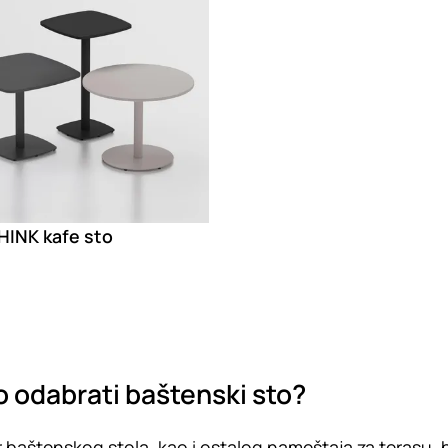
HINK kafe sto
 odabrati baštenski sto?
 baštenskog stola, kao i ostalog
nameštaja za terasu, b