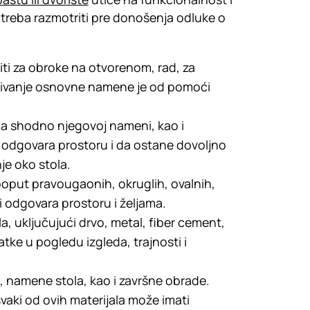
e treba razmotriti pre donošenja odluke o
iti za obroke na otvorenom, rad, za
ređivanje osnovne namene je od pomoći
ola shodno njegovoj nameni, kao i
to odgovara prostoru i da ostane dovoljno
je oko stola.
 poput pravougaonih, okruglih, ovalnih,
ji odgovara prostoru i željama.
la, uključujući drvo, metal, fiber cement,
atke u pogledu izgleda, trajnosti i
la, namene stola, kao i završne obrade.
svaki od ovih materijala može imati