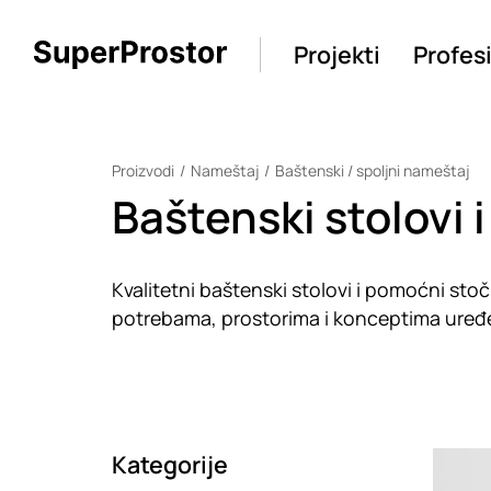
Projekti
Profes
Proizvodi
Nameštaj
Baštenski / spoljni nameštaj
Baštenski stolovi 
Kvalitetni baštenski stolovi i pomoćni stočić
potrebama, prostorima i konceptima uređ
Kategorije
Loadin