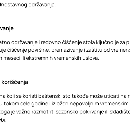
dnostavnog održavanja.
vanje
tno održavanje i redovno čišćenje stola ključno je za
uje čišćenje površine, premazivanje i zaštitu od vremens
h meseci ili ekstremnih vremenskih uslova.
 korišćenja
na koji se koristi baštenski sto takođe može uticati na
u tokom cele godine i izložen nepovoljnim vremenskim u
toga je važno razmotriti sezonsko pokrivanje ili skladiš
bi.