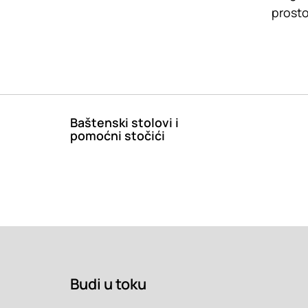
prosto
Baštenski stolovi i
pomoćni stočići
Budi u toku