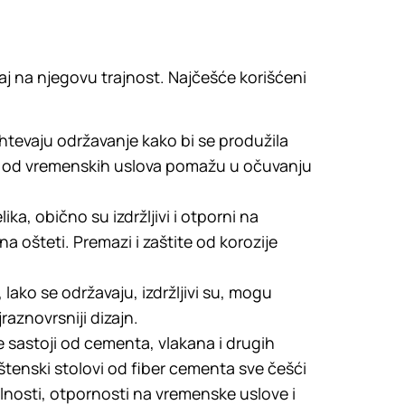
caj na njegovu trajnost. Najčešće korišćeni
ahtevaju održavanje kako bi se produžila
ita od vremenskih uslova pomažu u očuvanju
ika, obično su izdržljivi i otporni na
 ošteti. Premazi i zaštite od korozije
lako se održavaju, izdržljivi su, mogu
aznovrsniji dizajn.
e sastoji od cementa, vlakana i drugih
baštenski stolovi od fiber cementa sve češći
ilnosti, otpornosti na vremenske uslove i