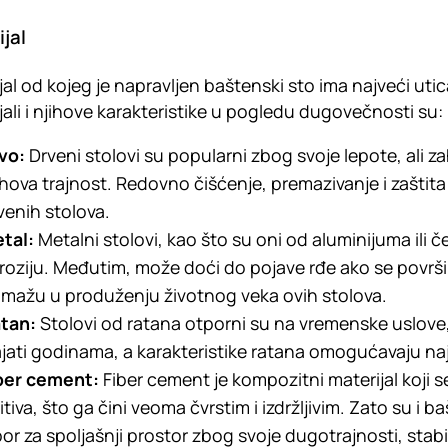
jal
jal od kojeg je napravljen baštenski sto ima najveći uti
jali i njihove karakteristike u pogledu dugovečnosti su:
vo:
Drveni stolovi su popularni zbog svoje lepote, ali z
ihova trajnost. Redovno čišćenje, premazivanje i zašt
venih stolova.
tal:
Metalni stolovi, kao što su oni od aluminijuma ili čel
roziju. Međutim, može doći do pojave rđe ako se površina
mažu u produženju životnog veka ovih stolova.
tan:
Stolovi od ratana otporni su na vremenske uslove, 
ajati godinama, a karakteristike ratana omogućavaju najr
ber cement:
Fiber cement je kompozitni materijal koji s
itiva, što ga čini veoma čvrstim i izdržljivim. Zato su i 
bor za spoljašnji prostor zbog svoje dugotrajnosti, stab