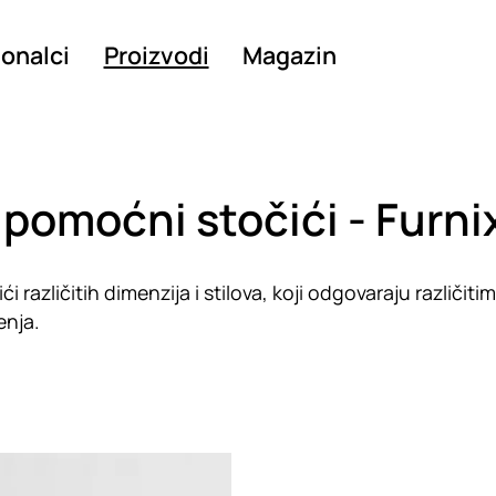
ionalci
Proizvodi
Magazin
i pomoćni stočići - Furni
i različitih dimenzija i stilova, koji odgovaraju različiti
enja.
g