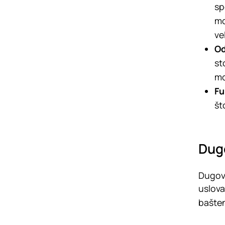
sp
mo
ve
Od
st
mo
Fu
št
Dug
Dugove
uslova
bašten