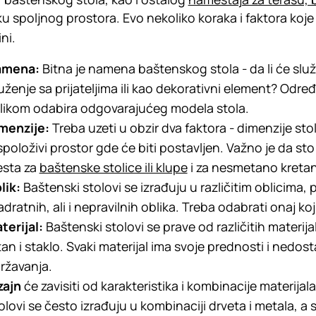
ku spoljnog prostora. Evo nekoliko koraka i faktora koj
ni.
amena:
Bitna je namena baštenskog stola - da li će služ
uženje sa prijateljima ili kao dekorativni element? Od
ilikom odabira odgovarajućeg modela stola.
menzije:
Treba uzeti u obzir dva faktora - dimenzije st
spoloživi prostor gde će biti postavljen. Važno je da s
sta za
baštenske stolice ili klupe
i za nesmetano kretan
lik:
Baštenski stolovi se izrađuju u različitim oblicima,
adratnih, ali i nepravilnih oblika. Treba odabrati onaj ko
terijal:
Baštenski stolovi se prave od različitih materija
tan i staklo. Svaki materijal ima svoje prednosti i nedost
ržavanja.
zajn
će zavisiti od karakteristika i kombinacije materija
olovi se često izrađuju u kombinaciji drveta i metala, a 