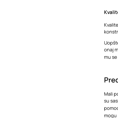
Kvalit
Kvalit
konstr
Uopšte
onaj m
mu se 
Pred
Mali p
su sas
pomoćn
mogu b