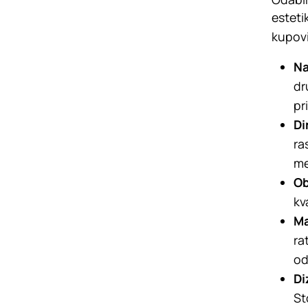
esteti
kupovi
N
dr
pr
Di
ra
me
Ob
kv
Ma
ra
od
Di
St