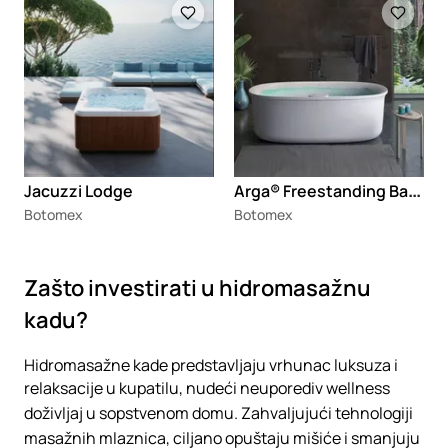
A
rga® Freestanding Bath
Jacuzzi Lodge
Botomex
Botomex
Zašto investirati u hidromasažnu
kadu?
Hidromasažne kade predstavljaju vrhunac luksuza i
relaksacije u kupatilu, nudeći neuporediv
wellness
doživljaj u sopstvenom domu. Zahvaljujući tehnologiji
masažnih mlaznica, ciljano opuštaju mišiće i smanjuju