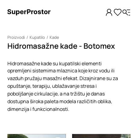
Proizvodi
Kupatilo
Kade
Hidromasažne kade - Botomex
Hidromasažne kade su kupatilski elementi
opremljeni sistemima mlaznica koje kroz vodu ili
vazduh pružaju masažni efekat. Dizajnirane su za
opuštanje, terapiju, ublažavanje stresa i
poboljšanje cirkulacije, a na tržištu je danas
dostupna široka paleta modela različitih oblika,
dimenzija i funkcionalnosti.
Loading
Loading