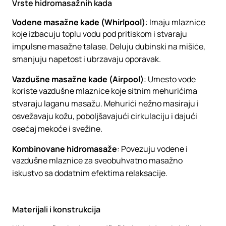
Vrste hidromasažnih kada
Vodene masažne kade (
Whirlpool
)
: Imaju mlaznice
koje izbacuju toplu vodu pod pritiskom i stvaraju
impulsne masažne talase. Deluju dubinski na mišiće,
smanjuju napetost i ubrzavaju oporavak.
Vazdušne masažne kade (
Airpool
)
: Umesto vode
koriste vazdušne mlaznice koje sitnim mehurićima
stvaraju laganu masažu. Mehurići nežno masiraju i
osvežavaju kožu, poboljšavajući cirkulaciju i dajući
osećaj mekoće i svežine.
Kombinovane hidromasaže
: Povezuju vodene i
vazdušne mlaznice za sveobuhvatno masažno
iskustvo sa dodatnim efektima relaksacije.
Materijali i konstrukcija