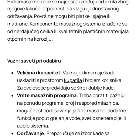
Hidromasažne kade se najčešće izrađuju od akrila zbog
njegove lakoće, otpornosti na vlagu i jednostavnog
održavanja. Površine mogu biti glatke i sjajne ili
matirane. Komponente masažnog sistema izrađene su
od nerđajućeg čelika ili kvalitetnih plastičnih materijala
otpornih na koroziju.
Važni saveti pri odabiru
Veličina i kapacitet
: Važno je dimenzije kade
uskladiti s prostorom
kupatila
i brojem korisnika.
Za dve osobe predviđaju se šire i dublje kade.
Vrste masažnih programa
: Treba obratiti pažnju
na ponudu programa, broj i raspored mlaznica,
mogućnost podešavanja jačine masaže i dodatne
funkcije poput grejanja vode, svetlosne terapije ili
audio sistema.
Održavanje
: Preporučuje se izbor kade sa