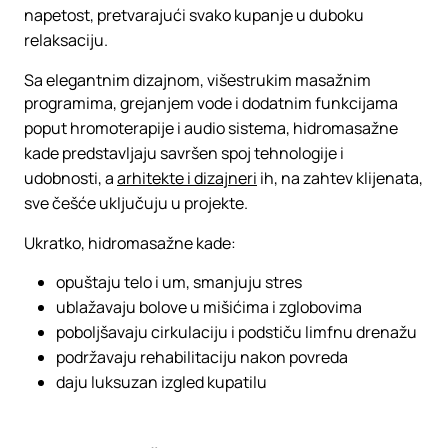
napetost, pretvarajući svako kupanje u duboku
relaksaciju.
Sa elegantnim dizajnom, višestrukim masažnim
programima, grejanjem vode i dodatnim funkcijama
poput hromoterapije i audio sistema, hidromasažne
kade predstavljaju savršen spoj tehnologije i
udobnosti, a
arhitekte i dizajneri
ih, na zahtev klijenata,
sve češće uključuju u projekte.
Ukratko, hidromasažne kade:
opuštaju telo i um, smanjuju stres
ublažavaju bolove u mišićima i zglobovima
poboljšavaju cirkulaciju i podstiču limfnu drenažu
podržavaju rehabilitaciju nakon povreda
daju luksuzan izgled kupatilu