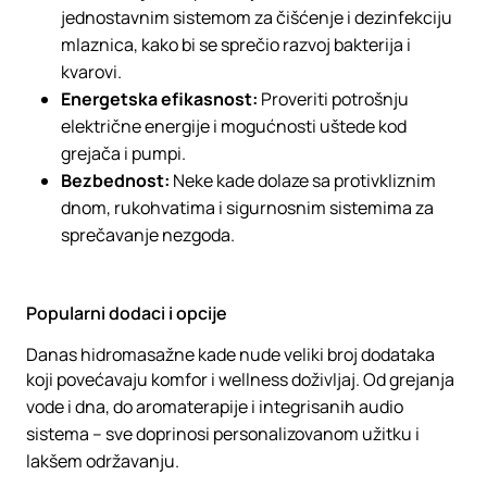
jednostavnim sistemom za čišćenje i dezinfekciju
mlaznica, kako bi se sprečio razvoj bakterija i
kvarovi.
Energetska efikasnost:
Proveriti potrošnju
električne energije i mogućnosti uštede kod
grejača i pumpi.
Bezbednost:
Neke kade dolaze sa protivkliznim
dnom, rukohvatima i sigurnosnim sistemima za
sprečavanje nezgoda.
Popularni dodaci i opcije
Danas hidromasažne kade nude veliki broj dodataka
koji povećavaju komfor i wellness doživljaj. Od grejanja
vode i dna, do aromaterapije i integrisanih audio
sistema – sve doprinosi personalizovanom užitku i
lakšem održavanju.