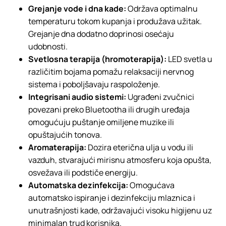
Grejanje vode i dna kade:
Održava optimalnu
temperaturu tokom kupanja i produžava užitak.
Grejanje dna dodatno doprinosi osećaju
udobnosti.
Svetlosna terapija (hromoterapija):
LED svetla u
različitim bojama pomažu relaksaciji nervnog
sistema i poboljšavaju raspoloženje.
Integrisani audio sistemi:
Ugrađeni zvučnici
povezani preko Bluetootha ili drugih uređaja
omogućuju puštanje omiljene muzike ili
opuštajućih tonova.
Aromaterapija:
Dozira eterična ulja u vodu ili
vazduh, stvarajući mirisnu atmosferu koja opušta,
osvežava ili podstiče energiju.
Automatska dezinfekcija:
Omogućava
automatsko ispiranje i dezinfekciju mlaznica i
unutrašnjosti kade, održavajući visoku higijenu uz
minimalan trud korisnika.