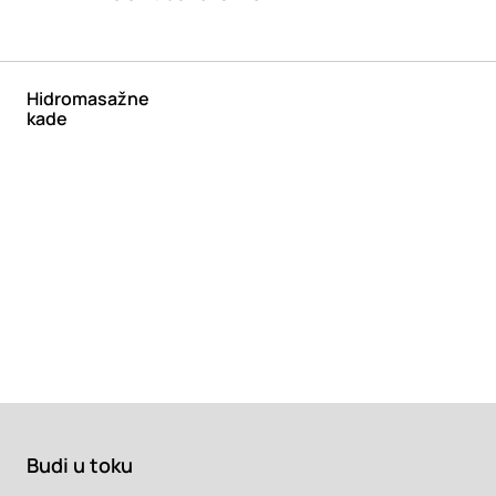
Hidromasažne
kade
Budi u toku