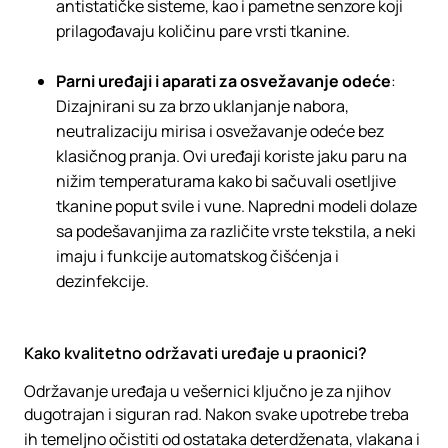
antistatičke sisteme, kao i pametne senzore koji
prilagođavaju količinu pare vrsti tkanine.
Parni uređaji i aparati za osvežavanje odeće
:
Dizajnirani su za brzo uklanjanje nabora,
neutralizaciju mirisa i osvežavanje odeće bez
klasičnog pranja. Ovi uređaji koriste jaku paru na
nižim temperaturama kako bi sačuvali osetljive
tkanine poput svile i vune. Napredni modeli dolaze
sa podešavanjima za različite vrste tekstila, a neki
imaju i funkcije automatskog čišćenja i
dezinfekcije.
Kako kvalitetno održavati uređaje u praonici?
Održavanje uređaja u vešernici ključno je za njihov
dugotrajan i siguran rad. Nakon svake upotrebe treba
ih temeljno očistiti od ostataka deterdženata, vlakana i