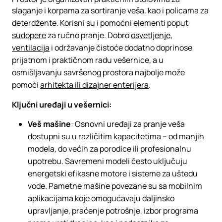
slaganje i korpama za sortiranje veša, kao i policama za
deterdžente. Korisni su i pomoćni elementi poput
sudopere
za ručno pranje. Dobro
osvetljenje
,
ventilacija
i održavanje čistoće dodatno doprinose
prijatnom i praktičnom radu vešernice, a u
osmišljavanju savršenog prostora najbolje može
pomoći
arhitekta ili dizajner enterijera
.
Ključni uređaji u vešernici:
Veš mašine
: Osnovni uređaji za pranje veša
dostupni su u različitim kapacitetima – od manjih
modela, do većih za porodice ili profesionalnu
upotrebu. Savremeni modeli često uključuju
energetski efikasne motore i sisteme za uštedu
vode. Pametne mašine povezane su sa mobilnim
aplikacijama koje omogućavaju daljinsko
upravljanje, praćenje potrošnje, izbor programa