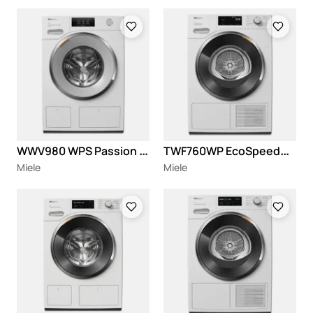
Loading
Loading
W
WV980 WPS Passion veš mašina
T
WF760WP EcoSpeed&8kg
Miele
Miele
Loading
Loading