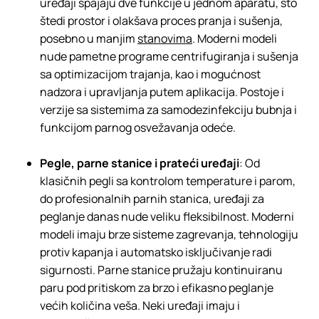
uređaji spajaju dve funkcije u jednom aparatu, što
štedi prostor i olakšava proces pranja i sušenja,
posebno u manjim
stanovima
. Moderni modeli
nude pametne programe centrifugiranja i sušenja
sa optimizacijom trajanja, kao i mogućnost
nadzora i upravljanja putem aplikacija. Postoje i
verzije sa sistemima za samodezinfekciju bubnja i
funkcijom parnog osvežavanja odeće.
Pegle, parne stanice i prateći uređaji
: Od
klasičnih pegli sa kontrolom temperature i parom,
do profesionalnih parnih stanica, uređaji za
peglanje danas nude veliku fleksibilnost. Moderni
modeli imaju brze sisteme zagrevanja, tehnologiju
protiv kapanja i automatsko isključivanje radi
sigurnosti. Parne stanice pružaju kontinuiranu
paru pod pritiskom za brzo i efikasno peglanje
većih količina veša. Neki uređaji imaju i