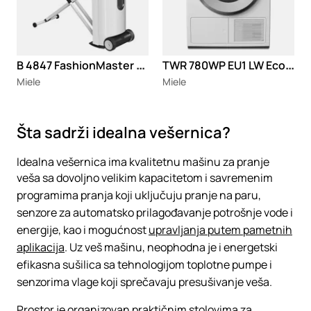
B
4847 FashionMaster stanica za peglanje
T
WR 780WP EU1 LW Eco&Steam&9kg mašina za sušenje veša
Miele
Miele
Šta sadrži idealna vešernica?
Idealna vešernica ima kvalitetnu mašinu za pranje
veša sa dovoljno velikim kapacitetom i savremenim
programima pranja koji uključuju pranje na paru,
senzore za automatsko prilagođavanje potrošnje vode i
energije, kao i mogućnost
upravljanja putem pametnih
aplikacija
. Uz veš mašinu, neophodna je i energetski
efikasna sušilica sa tehnologijom toplotne pumpe i
senzorima vlage koji sprečavaju presušivanje veša.
Prostor je organizovan praktičnim stolovima za