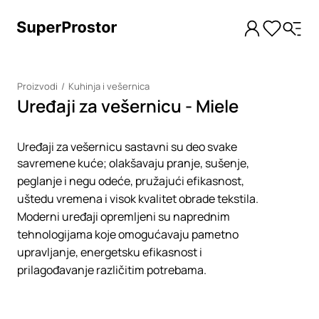
Proizvodi
Kuhinja i vešernica
Uređaji za vešernicu - Miele
Uređaji za vešernicu sastavni su deo svake
savremene kuće; olakšavaju pranje, sušenje,
peglanje i negu odeće, pružajući efikasnost,
uštedu vremena i visok kvalitet obrade tekstila.
Moderni uređaji opremljeni su naprednim
tehnologijama koje omogućavaju pametno
upravljanje, energetsku efikasnost i
prilagođavanje različitim potrebama.