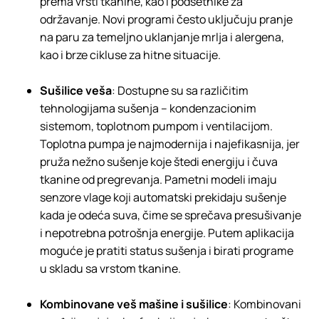
prema vrsti tkanine, kao i podsetnike za
održavanje. Novi programi često uključuju pranje
na paru za temeljno uklanjanje mrlja i alergena,
kao i brze cikluse za hitne situacije.
Sušilice veša
: Dostupne su sa različitim
tehnologijama sušenja – kondenzacionim
sistemom, toplotnom pumpom i ventilacijom.
Toplotna pumpa je najmodernija i najefikasnija, jer
pruža nežno sušenje koje štedi energiju i čuva
tkanine od pregrevanja. Pametni modeli imaju
senzore vlage koji automatski prekidaju sušenje
kada je odeća suva, čime se sprečava presušivanje
i nepotrebna potrošnja energije. Putem aplikacija
moguće je pratiti status sušenja i birati programe
u skladu sa vrstom tkanine.
Kombinovane veš mašine i sušilice
: Kombinovani