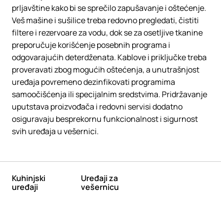
prljavštine kako bi se sprečilo zapušavanje i oštećenje.
Veš mašine i sušilice treba redovno pregledati, čistiti
filtere i rezervoare za vodu, dok se za osetljive tkanine
preporučuje korišćenje posebnih programa i
odgovarajućih deterdženata. Kablove i priključke treba
proveravati zbog mogućih oštećenja, a unutrašnjost
uređaja povremeno dezinfikovati programima
samoočišćenja ili specijalnim sredstvima. Pridržavanje
uputstava proizvođača i redovni servisi dodatno
osiguravaju besprekornu funkcionalnost i sigurnost
svih uređaja u vešernici.
Kuhinjski
Uređaji za
uređaji
vešernicu