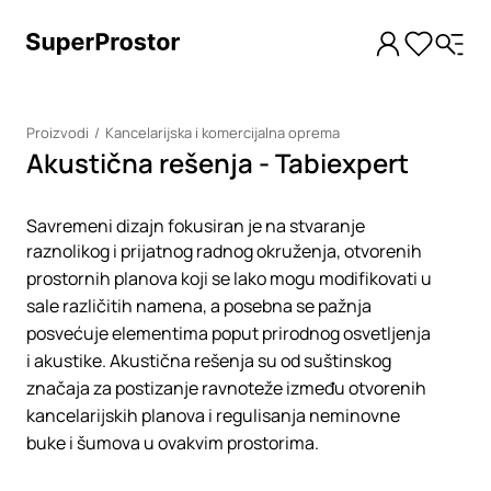
Proizvodi
Kancelarijska i komercijalna oprema
Akustična rešenja - Tabiexpert
Savremeni dizajn fokusiran je na stvaranje
raznolikog i prijatnog radnog okruženja, otvorenih
prostornih planova koji se lako mogu modifikovati u
sale različitih namena, a posebna se pažnja
posvećuje elementima poput prirodnog osvetljenja
i akustike. Akustična rešenja su od suštinskog
značaja za postizanje ravnoteže između otvorenih
kancelarijskih planova i regulisanja neminovne
buke i šumova u ovakvim prostorima.