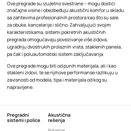
Ove pregrade su izuzetno svestrane – mogu dostići
značajne visine i obezbeđuju akustični komfor u skladu
sa zahtevima profesionalnih prostora kao što su sale
za obuke, kancelarije i slično. Zahvaljujući svojim
karakteristikama, sistemi pokretnih akustičnih
pregrada omogućavaju povezivanje više zidova,
ugradnju dvostrukih prolaznih vrata, staklenih panela,
pa čak i poluautomatski sistem zaključavanja.
Ove pregrade mogu biti od punih materijala, ali i kao
stakleni zidovi, te se njihove performanse razlikuju u
zavisnosti od modela, tipa i materijala od kog su
napravljene.
Pregradni
Akustična
sistemi i police
rešenja
Pokretne