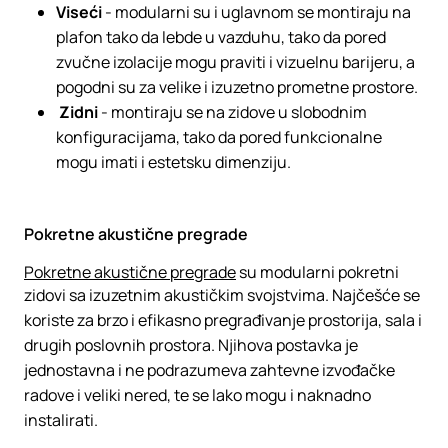
Viseći
- modularni su i uglavnom se montiraju na
plafon tako da lebde u vazduhu, tako da pored
zvučne izolacije mogu praviti i vizuelnu barijeru, a
pogodni su za velike i izuzetno prometne prostore.
Zidni
- montiraju se na zidove u slobodnim
konfiguracijama, tako da pored funkcionalne
mogu imati i estetsku dimenziju.
Pokretne akustične pregrade
Pokretne akustične pregrade
su modularni pokretni
zidovi sa izuzetnim akustičkim svojstvima. Najčešće se
koriste za brzo i efikasno pregrađivanje prostorija, sala i
drugih poslovnih prostora. Njihova postavka je
jednostavna i ne podrazumeva zahtevne izvođačke
radove i veliki nered, te se lako mogu i naknadno
instalirati.