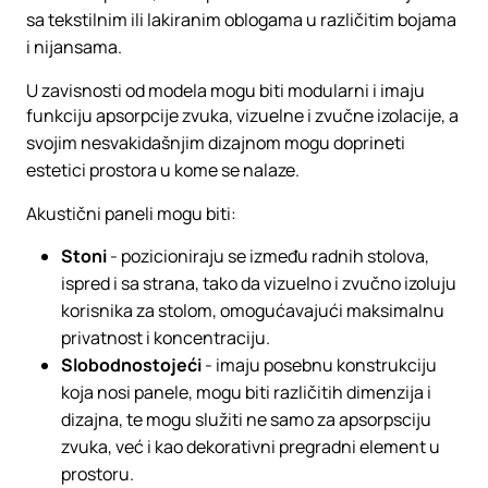
sa tekstilnim ili lakiranim oblogama u različitim bojama
i nijansama.
U zavisnosti od modela mogu biti modularni i imaju
funkciju apsorpcije zvuka, vizuelne i zvučne izolacije, a
svojim nesvakidašnjim dizajnom mogu doprineti
estetici prostora u kome se nalaze.
Akustični paneli mogu biti:
Stoni
- pozicioniraju se između radnih stolova,
ispred i sa strana, tako da vizuelno i zvučno izoluju
korisnika za stolom, omogućavajući maksimalnu
privatnost i koncentraciju.
Slobodnostojeći
- imaju posebnu konstrukciju
koja nosi panele, mogu biti različitih dimenzija i
dizajna, te mogu služiti ne samo za apsorpsciju
zvuka, već i kao dekorativni pregradni element u
prostoru.