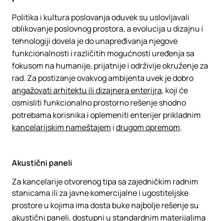
Politika i kultura poslovanja oduvek su uslovljavali
oblikovanje poslovnog prostora, a evolucija u dizajnu i
tehnologiji dovela je do unapređivanja njegove
funkcionalnosti i različitih mogućnosti uređenja sa
fokusom na humanije, prijatnije i održivije okruženje za
rad. Za postizanje ovakvog ambijenta uvek je dobro
angažovati arhitektu ili dizajnera enterijra
, koji će
osmisliti funkcionalno prostorno rešenje shodno
potrebama korisnika i oplemeniti enterijer prikladnim
kancelarijskim nameštajem
i
drugom opremom
.
Akustični paneli
Za kancelarije otvorenog tipa sa zajedničkim radnim
stanicama ili za javne komercijalne i ugostiteljske
prostore u kojima ima dosta buke najbolje rešenje su
akustični paneli, dostupni u standardnim materijalima