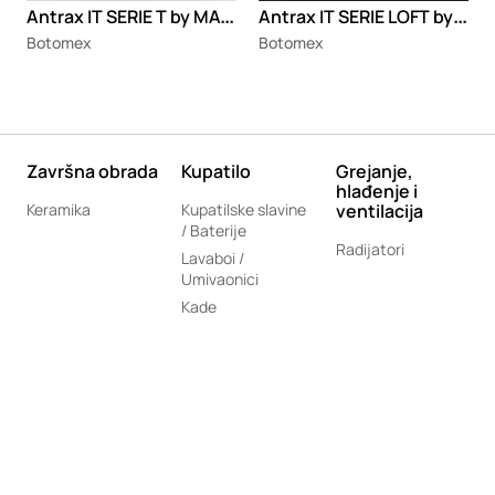
A
ntrax IT SERIE T by MATTEO THUN & ANTONIO RODRIGUEZ
A
ntrax IT SERIE LOFT by Andrea Crosetta
Botomex
Botomex
Završna obrada
Kupatilo
Grejanje,
hlađenje i
Keramika
Kupatilske slavine
ventilacija
/ Baterije
Radijatori
Lavaboi /
Umivaonici
Kade