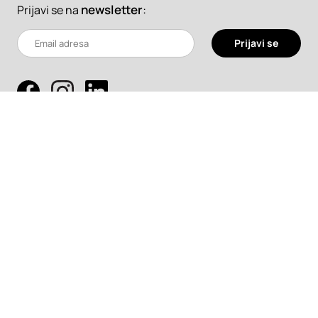
newsletter
:
Prijavi se na
Prijavi se
Pretraži
Projekti
Profesionalci
Proizvodi
Pročitaj
Newsletter
Članci