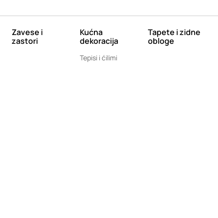
Zavese i
Kućna
Tapete i zidne
zastori
dekoracija
obloge
Tepisi i ćilimi