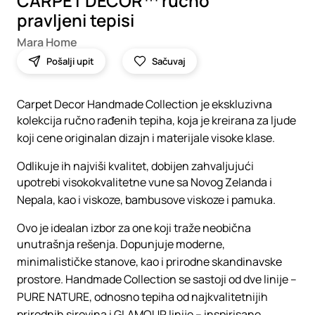
CARPET DECOR™ ručno
pravljeni tepisi
Mara Home
Pošalji upit
Sačuvaj
Carpet Decor Handmade Collection je ekskluzivna
kolekcija ručno rađenih tepiha, koja je kreirana za ljude
koji cene originalan dizajn i materijale visoke klase.
Odlikuje ih najviši kvalitet, dobijen zahvaljujući
upotrebi visokokvalitetne vune sa Novog Zelanda i
Nepala, kao i viskoze, bambusove viskoze i pamuka.
Ovo je idealan izbor za one koji traže neobična
unutrašnja rešenja. Dopunjuje moderne,
minimalističke stanove, kao i prirodne skandinavske
prostore. Handmade Collection se sastoji od dve linije –
PURE NATURE, odnosno tepiha od najkvalitetnijih
prirodnih sirovina i GLAMOUR linije – inspirisane