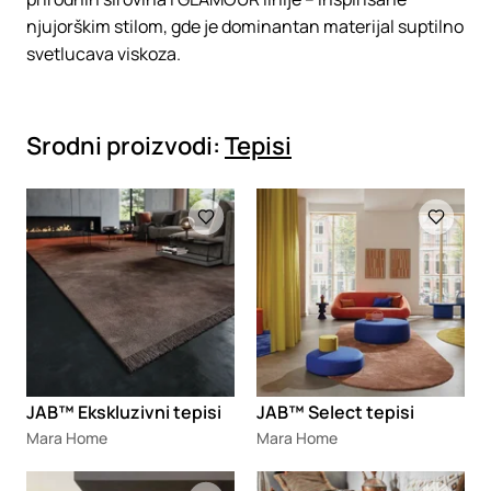
njujorškim stilom, gde je dominantan materijal suptilno
svetlucava viskoza.
Srodni proizvodi:
Tepisi
Loading
Loading
JAB™ Ekskluzivni tepisi
JAB™ Select tepisi
Mara Home
Mara Home
Loading
Loading