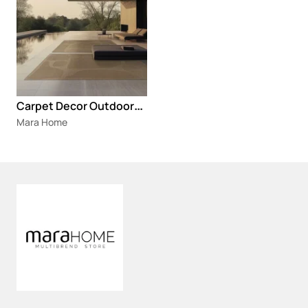
C
arpet Decor Outdoor-indoor tepisi
Mara Home
Loading